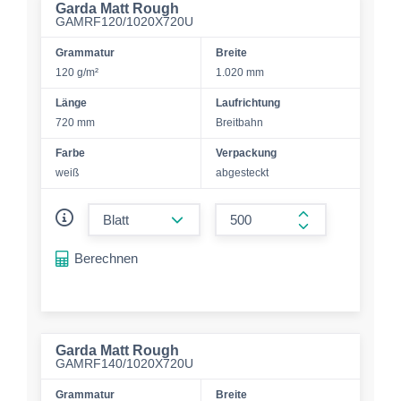
Garda Matt Rough
GAMRF120/1020X720U
Grammatur
Breite
120 g/m²
1.020 mm
Länge
Laufrichtung
720 mm
Breitbahn
Farbe
Verpackung
weiß
abgesteckt
form.decrease-amount
form.increase-a
Berechnen
Garda Matt Rough
GAMRF140/1020X720U
Grammatur
Breite