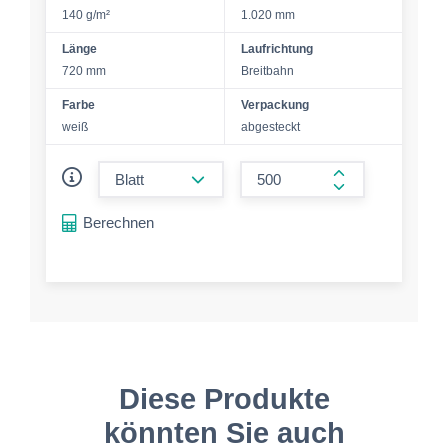
140 g/m²
1.020 mm
Länge
Laufrichtung
720 mm
Breitbahn
Farbe
Verpackung
weiß
abgesteckt
form.decrease-amount
form.increase-a
Berechnen
Diese Produkte
könnten Sie auch