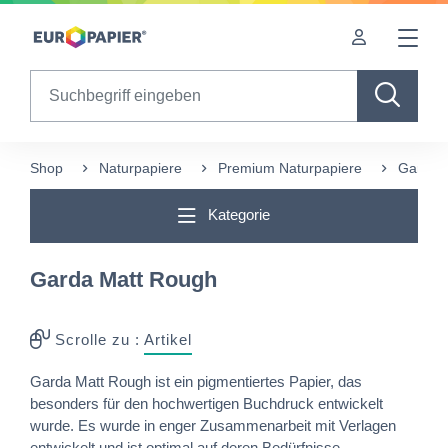
Table Of Content
Diese Produkte könnten Sie auch interessieren
sr.skip-to.main-content
sr.skip-to.table-of-contents
sr.skip-to.main-navigation
Search
Shop
Naturpapiere
Premium Naturpapiere
Garda 
Kategorie
Garda Matt Rough
Scrolle zu :
Artikel
Garda Matt Rough ist ein pigmentiertes Papier, das
besonders für den hochwertigen Buchdruck entwickelt
wurde. Es wurde in enger Zusammenarbeit mit Verlagen
entwickelt und ist optimal auf deren Bedürfnisse