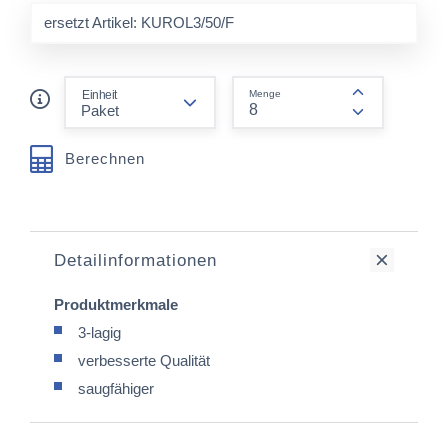
ersetzt Artikel: KUROL3/50/F
form.decrease-amount
Einheit
Menge
form.increas
Berechnen
Detailinformationen
Produktmerkmale
3-lagig
verbesserte Qualität
saugfähiger