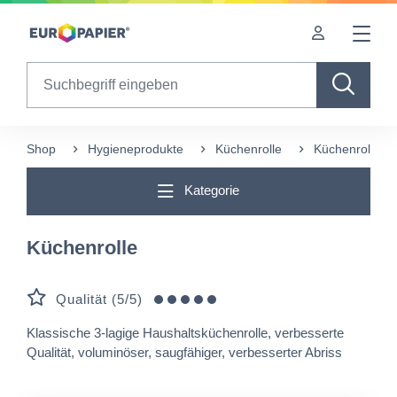
Table Of Content
sr.skip-to.main-content
sr.skip-to.table-of-contents
sr.skip-to.main-navigation
Search
Shop
Hygieneprodukte
Küchenrolle
Küchenrolle
Kategorie
Küchenrolle
Qualität (5/5)
Klassische 3-lagige Haushaltsküchenrolle, verbesserte
Qualität, voluminöser, saugfähiger, verbesserter Abriss