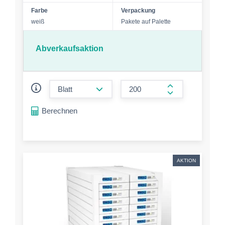
Farbe
Verpackung
weiß
Pakete auf Palette
Abverkaufsaktion
form.decrease-amount
form.increase-a
Berechnen
AKTION