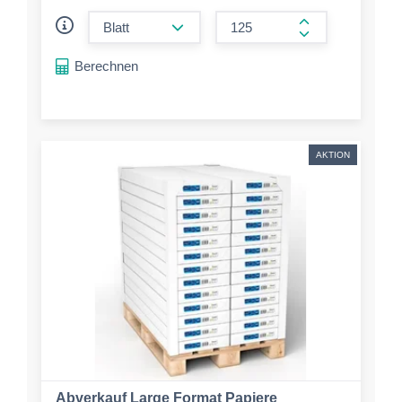
form.decrease-amount
form.increase-a
Berechnen
AKTION
Abverkauf Large Format Papiere