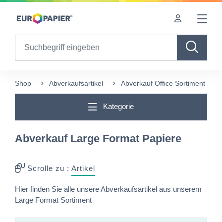
Table Of Content
sr.skip-to.main-content
sr.skip-to.table-of-contents
sr.skip-to.main-navigation
Search
Shop
Abverkaufsartikel
Abverkauf Office Sortiment
Kategorie
Abverkauf Large Format Papiere
Scrolle zu :
Artikel
Hier finden Sie alle unsere Abverkaufsartikel aus unserem
Large Format Sortiment