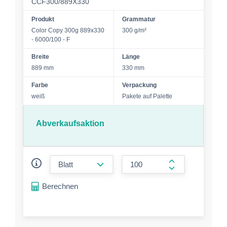
CCF300/889X330
Produkt
Grammatur
Color Copy 300g 889x330
300 g/m²
- 6000/100 - F
Breite
Länge
889 mm
330 mm
Farbe
Verpackung
weiß
Pakete auf Palette
Abverkaufsaktion
form.decrease-amount
form.increase-a
Berechnen