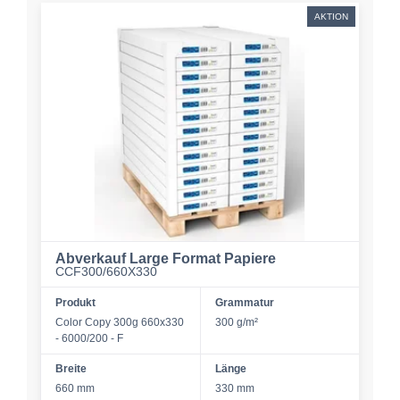
AKTION
Abverkauf Large Format Papiere
CCF300/660X330
Produkt
Grammatur
Color Copy 300g 660x330
300 g/m²
- 6000/200 - F
Breite
Länge
660 mm
330 mm