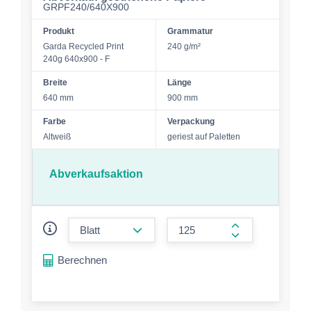
GRPF240/640X900
Produkt
Grammatur
Garda Recycled Print
240 g/m²
240g 640x900 - F
Breite
Länge
640 mm
900 mm
Farbe
Verpackung
Altweiß
geriest auf Paletten
Abverkaufsaktion
form.decrease-amount
form.increase-a
Berechnen