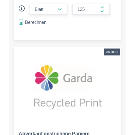
form.decrease-amount
form.increase-a
Berechnen
AKTION
Abverkauf gestrichene Papiere