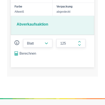
Farbe
Verpackung
Altweiß
abgesteckt
Abverkaufsaktion
form.decrease-amount
form.increase-a
Berechnen