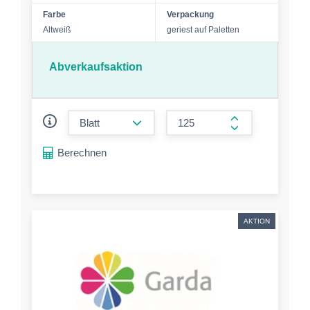
Farbe
Verpackung
Altweiß
geriest auf Paletten
Abverkaufsaktion
form.decrease-amount
form.increase-a
Berechnen
AKTION