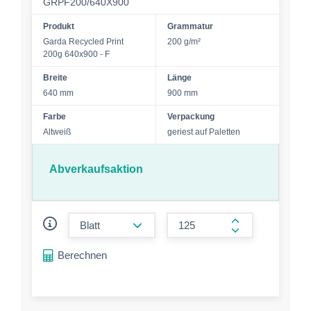
GRPF200/640X900
Produkt
Grammatur
Garda Recycled Print
200 g/m²
200g 640x900 - F
Breite
Länge
640 mm
900 mm
Farbe
Verpackung
Altweiß
geriest auf Paletten
Abverkaufsaktion
form.decrease-amount
form.increase-a
Berechnen