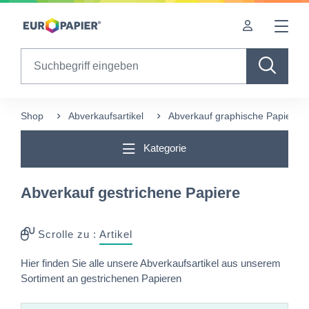
Table Of Content
sr.skip-to.main-content
sr.skip-to.table-of-contents
sr.skip-to.main-navigation
Search
Shop
Abverkaufsartikel
Abverkauf graphische Papiere
Kategorie
Abverkauf gestrichene Papiere
Scrolle zu :
Artikel
Hier finden Sie alle unsere Abverkaufsartikel aus unserem
Sortiment an gestrichenen Papieren