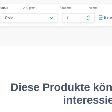
00/25
200 g/m²
1.000 mm
70 mm
form.decrease-amount
Ber
form.increase
Diese Produkte kön
interessi