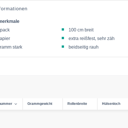
nformationen
merkmale
lpack
100 cm breit
apier
extra reißfest, sehr zäh
ramm stark
beidseitig rauh
lnummer
Grammgewicht
Rollenbreite
Hülsenloch