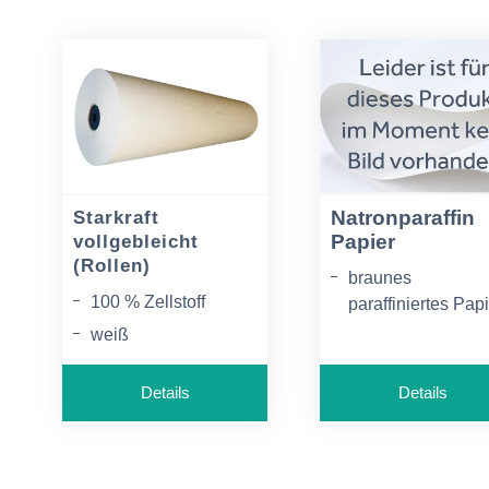
Natronparaffin
Starkraft
Papier
vollgebleicht
(Rollen)
braunes
100 % Zellstoff
paraffiniertes Pap
weiß
wasserdampfdurc
ssig, wasserfest,
einseitig glatt
hoch fettdicht
Details
Details
auf der Rolle
erhältlich