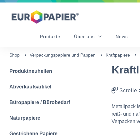
Table Of Content
Diese Produkte könnten Sie auch interessieren
sr.skip-to.main-content
sr.skip-to.table-of-contents
sr.skip-to.main-navigation
Produkte
Über uns
News
Shop
Verpackungspapiere und Pappen
Kraftpapiere
Kraft
Produktneuheiten
Abverkaufsartikel
Scrolle 
Büropapiere / Bürobedarf
Metallpack is
reiß- und na
Naturpapiere
Verpacken v
Gestrichene Papiere