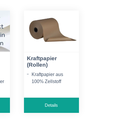
Kraftpapier
(Rollen)
Kraftpapier aus
ier
100% Zellstoff
hlä
naturbraun
gerippt
Details