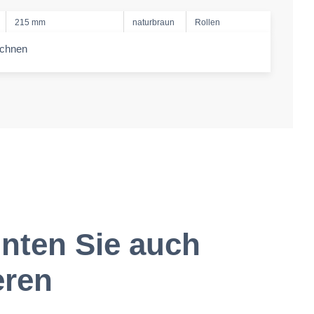
215 mm
naturbraun
Rollen
echnen
-amount
nten Sie auch
eren