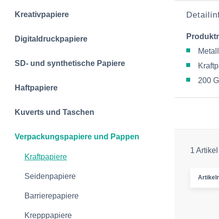
Kreativpapiere
Detaili
Produkt
Digitaldruckpapiere
Metal
SD- und synthetische Papiere
Kraftp
200 G
Haftpapiere
Kuverts und Taschen
Verpackungspapiere und Pappen
1 Artikel
Kraftpapiere
Seidenpapiere
Artike
Barrierepapiere
Krepppapiere