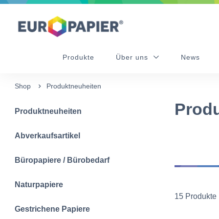
Table Of Content
sr.skip-to.main-content
sr.skip-to.table-of-contents
sr.skip-to.main-navigation
Produkte
Über uns
News
Shop
Produktneuheiten
Produ
Produktneuheiten
Abverkaufsartikel
Büropapiere / Bürobedarf
Naturpapiere
15 Produkte
Gestrichene Papiere