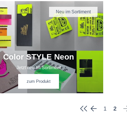
Neu im Sortiment
Color STYLE Neon
Jetzt neu im Sortiment
zum Produkt
1
2