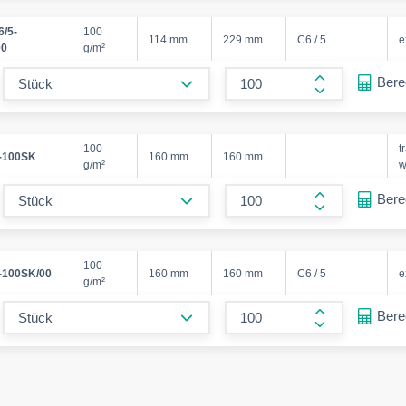
/5-
100
114 mm
229 mm
C6 / 5
e
00
g/m²
form.decrease-amount
Ber
form.increase
100
t
-100SK
160 mm
160 mm
g/m²
w
form.decrease-amount
Ber
form.increase
100
-100SK/00
160 mm
160 mm
C6 / 5
e
g/m²
form.decrease-amount
Ber
form.increase