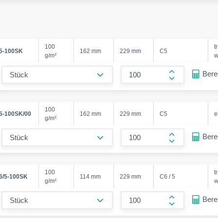
100
t
5-100SK
162 mm
229 mm
C5
g/m²
w
form.decrease-amount
Ber
form.increase
100
5-100SK/00
162 mm
229 mm
C5
e
g/m²
form.decrease-amount
Ber
form.increase
100
t
6/5-100SK
114 mm
229 mm
C6 / 5
g/m²
w
form.decrease-amount
Ber
form.increase