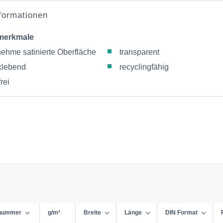
nformationen
merkmale
ehme satinierte Oberfläche
transparent
klebend
recyclingfähig
rei
lnummer
g/m²
Breite
Länge
DIN Format