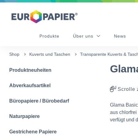
Table Of Content
sr.skip-to.main-content
sr.skip-to.table-of-contents
sr.skip-to.main-navigation
Produkte
Über uns
News
Shop
Kuverts und Taschen
Transparente Kuverts & Tasc
Glama
Produktneuheiten
Abverkaufsartikel
Scrolle 
Büropapiere / Bürobedarf
Glama Basic 
aus chlorfrei
Naturpapiere
verfügt und 
Gestrichene Papiere