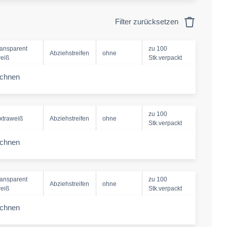
Filter zurücksetzen
ransparent
zu 100
Abziehstreifen
ohne
eiß
Stk.verpackt
echnen
-amount
zu 100
xtraweiß
Abziehstreifen
ohne
Stk.verpackt
echnen
-amount
ransparent
zu 100
Abziehstreifen
ohne
eiß
Stk.verpackt
echnen
-amount