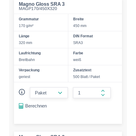
Magno Gloss SRA 3
MAGP170/450X320
Grammatur
Breite
170 g/m²
450 mm
Länge
DIN Format
320 mm
SRA3
Laufrichtung
Farbe
Breitbahn
weiß
Verpackung
Zusatztext
geriest
500 Blatt / Paket
form.decrease-amount
form.increase-a
Berechnen