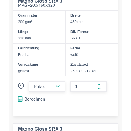
Magno Gloss SRA 3
MAGP200/450X320
Grammatur
Breite
200 g/m²
450 mm
Länge
DIN Format
320 mm
SRA3
Laufrichtung
Farbe
Breitbahn
weiß
Verpackung
Zusatztext
geriest
250 Blatt / Paket
form.decrease-amount
form.increase-a
Berechnen
Magno Gloss SRA 3