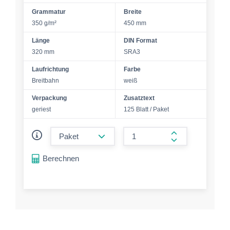
Grammatur
Breite
350 g/m²
450 mm
Länge
DIN Format
320 mm
SRA3
Laufrichtung
Farbe
Breitbahn
weiß
Verpackung
Zusatztext
geriest
125 Blatt / Paket
form.decrease-amount
form.increase-a
Berechnen