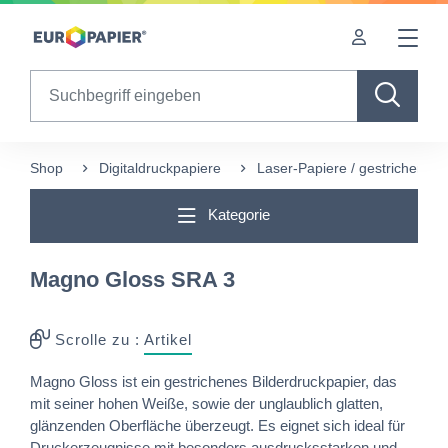
Table Of Content
Diese Produkte könnten Sie auch interessieren
sr.skip-to.main-content
sr.skip-to.table-of-contents
sr.skip-to.main-navigation
Search
Shop
Digitaldruckpapiere
Laser-Papiere / gestrichen
Kategorie
Magno Gloss SRA 3
Scrolle zu :
Artikel
Magno Gloss ist ein gestrichenes Bilderdruckpapier, das
mit seiner hohen Weiße, sowie der unglaublich glatten,
glänzenden Oberfläche überzeugt. Es eignet sich ideal für
Druckerzeugnisse mit besonders ausdrucksstarken und