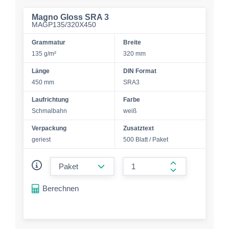
Magno Gloss SRA 3
MAGP135/320X450
Grammatur
Breite
135 g/m²
320 mm
Länge
DIN Format
450 mm
SRA3
Laufrichtung
Farbe
Schmalbahn
weiß
Verpackung
Zusatztext
geriest
500 Blatt / Paket
form.decrease-amount
form.increase-a
Berechnen