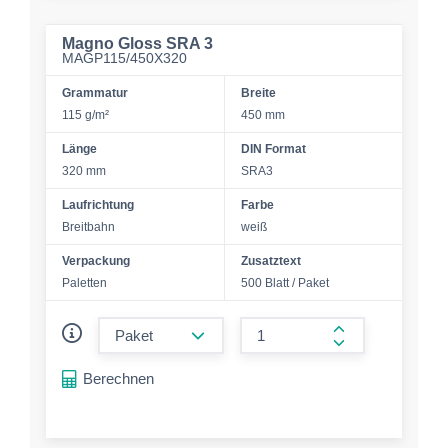
Magno Gloss SRA 3
MAGP115/450X320
Grammatur
Breite
115 g/m²
450 mm
Länge
DIN Format
320 mm
SRA3
Laufrichtung
Farbe
Breitbahn
weiß
Verpackung
Zusatztext
Paletten
500 Blatt / Paket
form.decrease-amount
form.increase-a
Berechnen