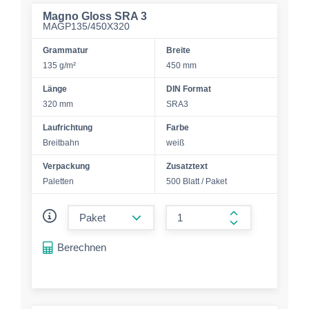
Magno Gloss SRA 3
MAGP135/450X320
Grammatur
Breite
135 g/m²
450 mm
Länge
DIN Format
320 mm
SRA3
Laufrichtung
Farbe
Breitbahn
weiß
Verpackung
Zusatztext
Paletten
500 Blatt / Paket
form.decrease-amount
form.increase-a
Berechnen