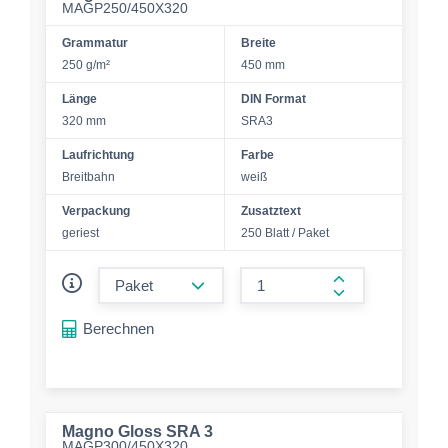
MAGP250/450X320
Grammatur
Breite
250 g/m²
450 mm
Länge
DIN Format
320 mm
SRA3
Laufrichtung
Farbe
Breitbahn
weiß
Verpackung
Zusatztext
geriest
250 Blatt / Paket
form.decrease-amount
form.increase-a
Berechnen
Magno Gloss SRA 3
MAGP300/450X320