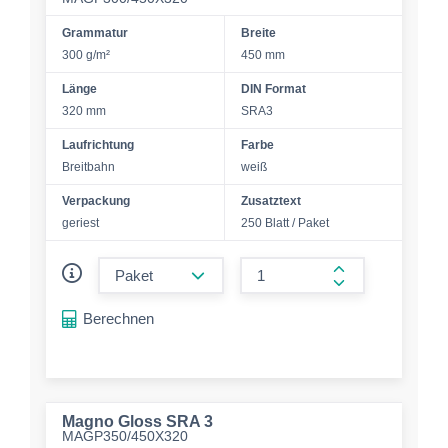
Grammatur
Breite
300 g/m²
450 mm
Länge
DIN Format
320 mm
SRA3
Laufrichtung
Farbe
Breitbahn
weiß
Verpackung
Zusatztext
geriest
250 Blatt / Paket
form.decrease-amount
form.increase-a
Berechnen
Magno Gloss SRA 3
MAGP350/450X320