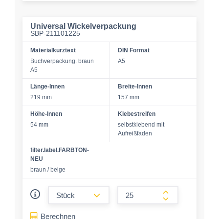
Universal Wickelverpackung
SBP-211101225
Materialkurztext
DIN Format
Buchverpackung. braun
A5
A5
Länge-Innen
Breite-Innen
219 mm
157 mm
Höhe-Innen
Klebestreifen
54 mm
selbstklebend mit
Aufreißfaden
filter.label.FARBTON-
NEU
braun / beige
form.decrease-amount
form.increase-a
Berechnen