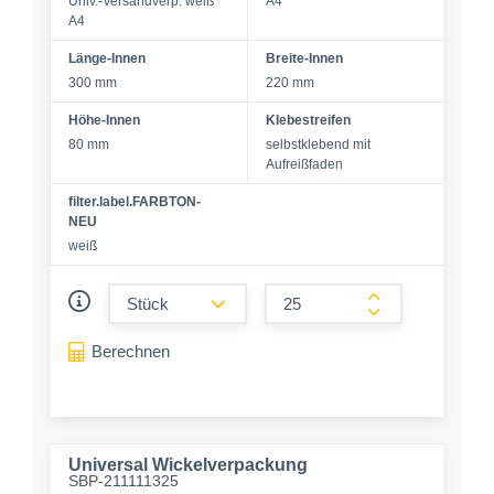
Univ.-Versandverp. weiß
A4
A4
Länge-Innen
Breite-Innen
300 mm
220 mm
Höhe-Innen
Klebestreifen
80 mm
selbstklebend mit
Aufreißfaden
filter.label.FARBTON-
NEU
weiß
form.decrease-amount
form.increase-a
Berechnen
Universal Wickelverpackung
SBP-211111325