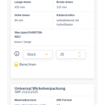
Länge-Innen
Breite-Innen
455 mm
325 mm
Höhe-Innen
Klebestreifen
80 mm
selbstklebend mit
Aufreißfaden
filter.label.FARBTON-
NEU
braun / beige
form.decrease-amount
form.increase-a
Berechnen
Universal Wickelverpackung
SBP-211111525
Materialkurztext
DIN Format