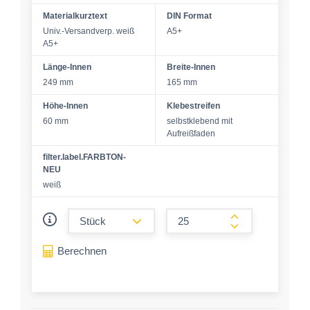
Materialkurztext
DIN Format
Univ.-Versandverp. weiß
A5+
A5+
Länge-Innen
Breite-Innen
249 mm
165 mm
Höhe-Innen
Klebestreifen
60 mm
selbstklebend mit
Aufreißfaden
filter.label.FARBTON-
NEU
weiß
form.decrease-amount
form.increase-a
Berechnen