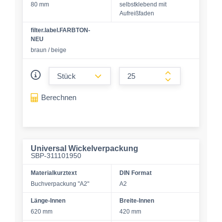
80 mm
selbstklebend mit
Aufreißfaden
filter.label.FARBTON-
NEU
braun / beige
form.decrease-amount
form.increase-a
Berechnen
Universal Wickelverpackung
SBP-311101950
Materialkurztext
DIN Format
Buchverpackung "A2"
A2
Länge-Innen
Breite-Innen
620 mm
420 mm