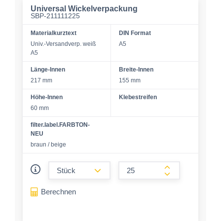
Universal Wickelverpackung
SBP-211111225
Materialkurztext
DIN Format
Univ.-Versandverp. weiß
A5
A5
Länge-Innen
Breite-Innen
217 mm
155 mm
Höhe-Innen
Klebestreifen
60 mm
filter.label.FARBTON-
NEU
braun / beige
form.decrease-amount
form.increase-a
Berechnen