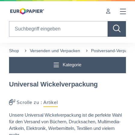
Table Of Content
sr.skip-to.main-content
sr.skip-to.table-of-contents
sr.skip-to.main-navigation
Search
Shop
Versenden und Verpacken
Postversand-Verpacku
Kategorie
Universal Wickelverpackung
Scrolle zu :
Artikel
Unsere Universal Wickelverpackung ist die perfekte Wahl
für den Versand von Büchern, Drucksachen, Multimedia-
Artikeln, Elektronik, Werbemitteln, Textilien und vielem
mehr.