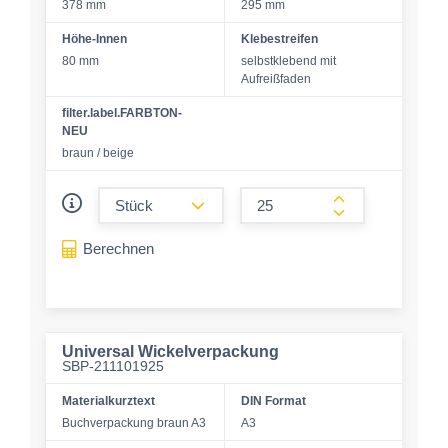
378 mm
295 mm
Höhe-Innen
Klebestreifen
80 mm
selbstklebend mit
Aufreißfaden
filter.label.FARBTON-
NEU
braun / beige
form.decrease-amount
form.increase-a
Berechnen
Universal Wickelverpackung
SBP-211101925
Materialkurztext
DIN Format
Buchverpackung braun A3
A3