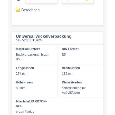
form.increase-a
Berechnen
Universal Wickelverpackung
SBP-211101425
Materialkurztext
DIN Format
Buchverpackung. braun
B5
B5
Länge-Innen
Breite-Innen
274 mm
185 mm
Höhe-Innen
Klebestreifen
80 mm
selbstklebend mit
Aufreißfaden
filter.label.FARBTON-
NEU
braun / beige