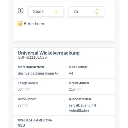
form.decrease-amount
form.increase-a
Berechnen
Universal Wickelverpackung
SBP-211101525
Materialkurztext
DIN Format
Buchverpackung braun A4
A4
Länge-Innen
Breite-Innen
304 mm
215 mm
Höhe-Innen
Klebestreifen
77 mm
selbstklebend mit
Aufreißfaden
filter.label.FARBTON-
NEU