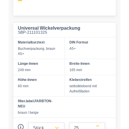
Universal Wickelverpackung
SBP-211101325
Materialkurztext
DIN Format
Buchverpackung. braun
A5+
A5+
Länge-Innen
Breite-Innen
249 mm
165 mm
Höhe-Innen
Klebestreifen
60 mm
selbstklebend mit
Aufreißfaden
filter.label.FARBTON-
NEU
braun / beige
form.decrease-amount