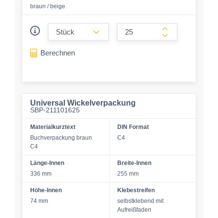
braun / beige
form.decrease-amount
form.increase-a
Berechnen
Universal Wickelverpackung
SBP-211101625
Materialkurztext
DIN Format
Buchverpackung braun
C4
C4
Länge-Innen
Breite-Innen
336 mm
255 mm
Höhe-Innen
Klebestreifen
74 mm
selbstklebend mit
Aufreißfaden