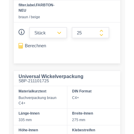
filter.label.FARBTON-
NEU
braun / beige
form.decrease-amount
form.increase-a
Berechnen
Universal Wickelverpackung
SBP-211101725
Materialkurztext
DIN Format
Buchverpackung braun
C4+
C4+
Länge-Innen
Breite-Innen
335 mm
275 mm
Höhe-Innen
Klebestreifen