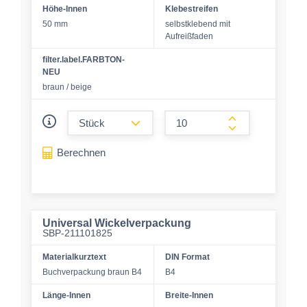
Höhe-Innen
Klebestreifen
50 mm
selbstklebend mit
Aufreißfaden
filter.label.FARBTON-
NEU
braun / beige
form.decrease-amount
form.increase-a
Berechnen
Universal Wickelverpackung
SBP-211101825
Materialkurztext
DIN Format
Buchverpackung braun B4
B4
Länge-Innen
Breite-Innen