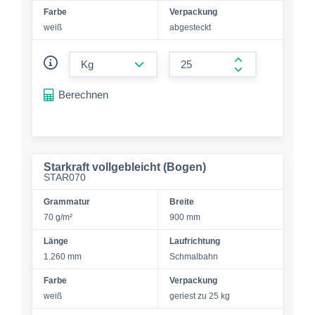
Farbe
Verpackung
weiß
abgesteckt
form.decrease-amount
form.increase-a
Berechnen
Starkraft vollgebleicht (Bogen)
STAR070
Grammatur
Breite
70 g/m²
900 mm
Länge
Laufrichtung
1.260 mm
Schmalbahn
Farbe
Verpackung
weiß
geriest zu 25 kg