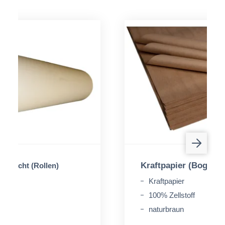
Kraftpapier (Bogen)
gebleicht (Rollen)
off
Kraftpapier
100% Zellstoff
t
naturbraun