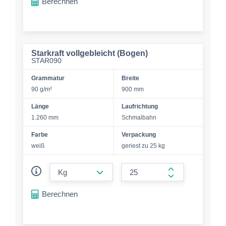
Berechnen
Starkraft vollgebleicht (Bogen)
STAR090
Grammatur
Breite
90 g/m²
900 mm
Länge
Laufrichtung
1.260 mm
Schmalbahn
Farbe
Verpackung
weiß
geriest zu 25 kg
form.decrease-amount
form.increase-a
Berechnen