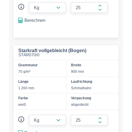
form.decrease-amount
form.increase-a
Berechnen
Starkraft vollgebleicht (Bogen)
STAR070/0
Grammatur
Breite
70 g/m²
900 mm
Länge
Laufrichtung
1.260 mm
Schmalbahn
Farbe
Verpackung
weiß
abgesteckt
form.decrease-amount
form.increase-a