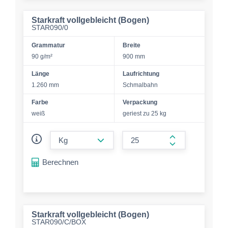
Starkraft vollgebleicht (Bogen)
STAR090/0
Grammatur
Breite
90 g/m²
900 mm
Länge
Laufrichtung
1.260 mm
Schmalbahn
Farbe
Verpackung
weiß
geriest zu 25 kg
form.decrease-amount
form.increase-a
Berechnen
Starkraft vollgebleicht (Bogen)
STAR090/C/BOX