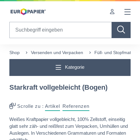
Table Of Content
Diese Produkte könnten Sie auch interessieren
Buchprojekt "Totes Gebirge" auf Bindakote & IBO
sr.skip-to.main-content
sr.skip-to.table-of-contents
sr.skip-to.main-navigation
Search
Shop
Versenden und Verpacken
Füll- und Stopfmaterial
Kategorie
Starkraft vollgebleicht (Bogen)
Scrolle zu :
Artikel
Referenzen
Weißes Kraftpapier vollgebleicht, 100% Zellstoff, einseitig
glatt sehr zäh- und reißfest zum Verpacken, Umhüllen und
Auslegen. In Verschiedenen Grammaturen und Formaten
erhältlich.