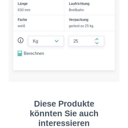
Länge
Laufrichtung
630 mm
Breitbahn
Farbe
Verpackung
weiß
geriest zu 25 kg
form.decrease-amount
form.increase-a
Berechnen
Diese Produkte
könnten Sie auch
interessieren