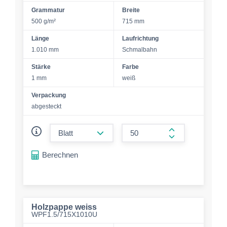
Grammatur
Breite
500 g/m²
715 mm
Länge
Laufrichtung
1.010 mm
Schmalbahn
Stärke
Farbe
1 mm
weiß
Verpackung
abgesteckt
form.decrease-amount
form.increase-a
Berechnen
Holzpappe weiss
WPF1.5/715X1010U