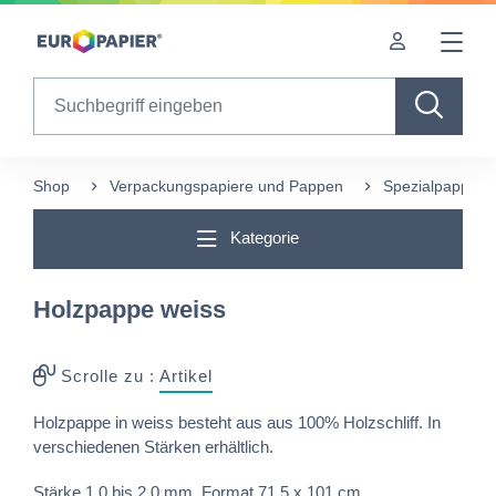
Table Of Content
Diese Produkte könnten Sie auch interessieren
sr.skip-to.main-content
sr.skip-to.table-of-contents
sr.skip-to.main-navigation
Search
Shop
Verpackungspapiere und Pappen
Spezialpappe
Kategorie
Holzpappe weiss
Scrolle zu :
Artikel
Holzpappe in weiss besteht aus aus 100% Holzschliff. In
verschiedenen Stärken erhältlich.
Stärke 1.0 bis 2.0 mm, Format 71,5 x 101 cm