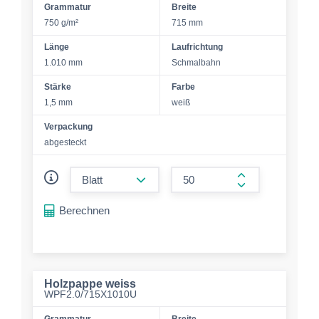
Grammatur
Breite
750 g/m²
715 mm
Länge
Laufrichtung
1.010 mm
Schmalbahn
Stärke
Farbe
1,5 mm
weiß
Verpackung
abgesteckt
form.decrease-amount
form.increase-a
Berechnen
Holzpappe weiss
WPF2.0/715X1010U
Grammatur
Breite