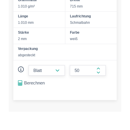
1.010 g/m²
715 mm
Länge
Laufrichtung
1.010 mm
Schmalbahn
Stärke
Farbe
2 mm
weiß
Verpackung
abgesteckt
form.decrease-amount
form.increase-a
Berechnen