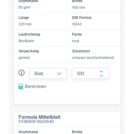
Grammatur
Breite
60 g/m²
450 mm
Länge
DIN Format
320 mm
SRA3
Laufrichtung
Farbe
Breitbahn
rosa
Verpackung
Zusatztext
geriest
schwarz durchschreibend
form.decrease-amount
form.increase-a
Berechnen
Formula Mittelblatt
CFB060F450X640
Grammatur
Breite