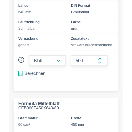
Länge
DIN Format
640 mm
Großformat
Laufrichtung
Farbe
Schmalbahn
grün
Verpackung
Zusatztext
geriest
schwarz durchschreibend
form.decrease-amount
form.increase-a
Berechnen
Formula Mittelblatt
CFB060F450X640/80
Grammatur
Breite
60 g/m²
450 mm