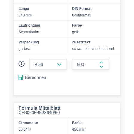
Länge
DIN Format
640 mm
Großformat
Laufrichtung
Farbe
Schmalbahn
gelb
Verpackung
Zusatztext
geriest
schwarz durchschreibend
form.decrease-amount
form.increase-a
Berechnen
Formula Mittelblatt
CFB060F450X640/60
Grammatur
Breite
60 g/m²
450 mm