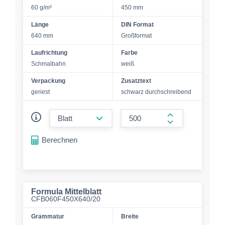
60 g/m²
450 mm
Länge
DIN Format
640 mm
Großformat
Laufrichtung
Farbe
Schmalbahn
weiß
Verpackung
Zusatztext
geriest
schwarz durchschreibend
form.decrease-amount
form.increase-a
Berechnen
Formula Mittelblatt
CFB060F450X640/20
Grammatur
Breite