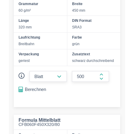
Grammatur
Breite
60 g/m²
450 mm
Länge
DIN Format
320 mm
SRA3
Laufrichtung
Farbe
Breitbahn
grün
Verpackung
Zusatztext
geriest
schwarz durchschreibend
form.decrease-amount
form.increase-a
Berechnen
Formula Mittelblatt
CFB060F450X320/80