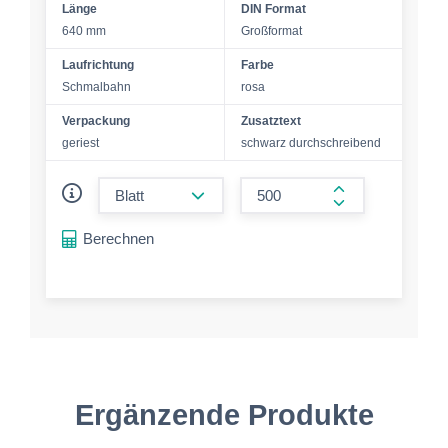
Länge
DIN Format
640 mm
Großformat
Laufrichtung
Farbe
Schmalbahn
rosa
Verpackung
Zusatztext
geriest
schwarz durchschreibend
form.decrease-amount
form.increase-a
Berechnen
Ergänzende Produkte