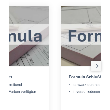
rblatt
Formula Schlußblatt
rchschreibend
schwarz durchschreib
denen Farben verfügbar
in verschiedenen Farbe