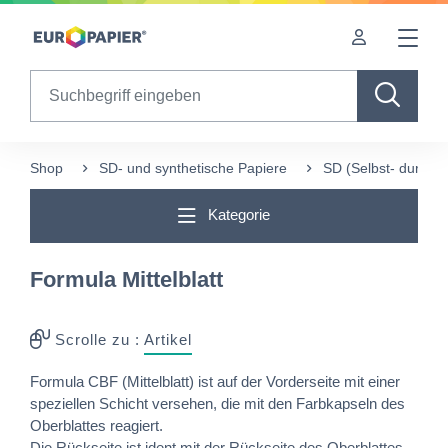
Table Of Content
Ergänzende Produkte
sr.skip-to.main-content
sr.skip-to.table-of-contents
sr.skip-to.main-navigation
Search
Shop
SD- und synthetische Papiere
SD (Selbst- durchs
Kategorie
Formula Mittelblatt
Scrolle zu :
Artikel
Formula CBF (Mittelblatt) ist auf der Vorderseite mit einer
speziellen Schicht versehen, die mit den Farbkapseln des
Oberblattes reagiert.
Die Rückseite ist ident mit der Rückseite des Oberblattes