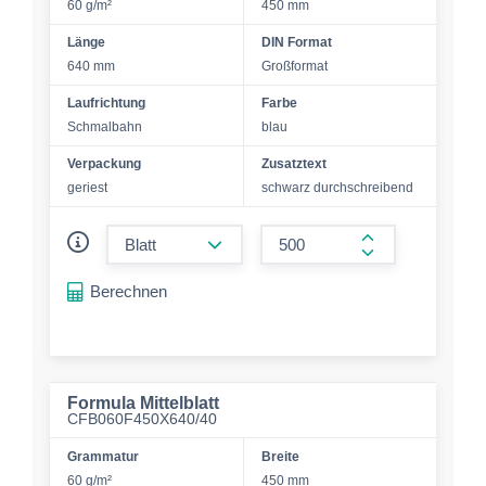
60 g/m²
450 mm
Länge
DIN Format
640 mm
Großformat
Laufrichtung
Farbe
Schmalbahn
blau
Verpackung
Zusatztext
geriest
schwarz durchschreibend
form.decrease-amount
form.increase-a
Berechnen
Formula Mittelblatt
CFB060F450X640/40
Grammatur
Breite
60 g/m²
450 mm