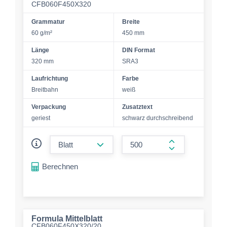
CFB060F450X320
Grammatur
Breite
60 g/m²
450 mm
Länge
DIN Format
320 mm
SRA3
Laufrichtung
Farbe
Breitbahn
weiß
Verpackung
Zusatztext
geriest
schwarz durchschreibend
form.decrease-amount
form.increase-a
Berechnen
Formula Mittelblatt
CFB060F450X320/20