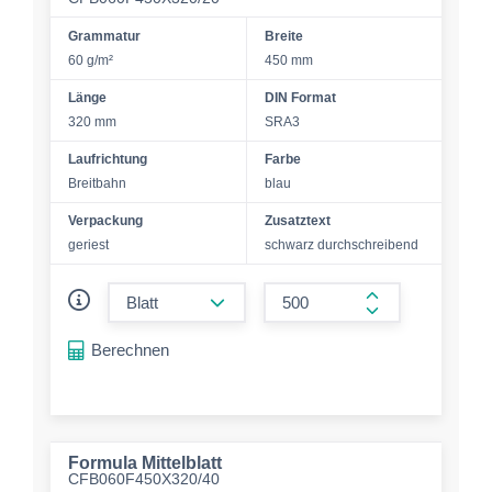
Grammatur
Breite
60 g/m²
450 mm
Länge
DIN Format
320 mm
SRA3
Laufrichtung
Farbe
Breitbahn
blau
Verpackung
Zusatztext
geriest
schwarz durchschreibend
form.decrease-amount
form.increase-a
Berechnen
Formula Mittelblatt
CFB060F450X320/40