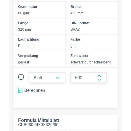
Grammatur
Breite
60 g/m²
450 mm
Länge
DIN Format
320 mm
SRA3
Laufrichtung
Farbe
Breitbahn
gelb
Verpackung
Zusatztext
geriest
schwarz durchschreibend
form.decrease-amount
form.increase-a
Berechnen
Formula Mittelblatt
CFB060F450X320/60