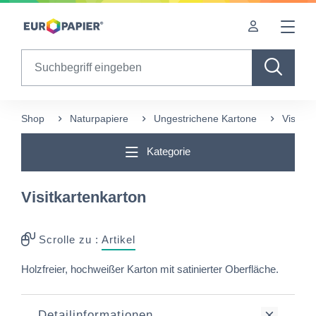
Table Of Content
Ergänzende Produkte
Diese Produkte könnten Sie auch interessieren
sr.skip-to.main-content
sr.skip-to.table-of-contents
sr.skip-to.main-navigation
Search
Shop
Naturpapiere
Ungestrichene Kartone
Visitka
Kategorie
Visitkartenkarton
Scrolle zu :
Artikel
Holzfreier, hochweißer Karton mit satinierter Oberfläche.
Detailinformationen