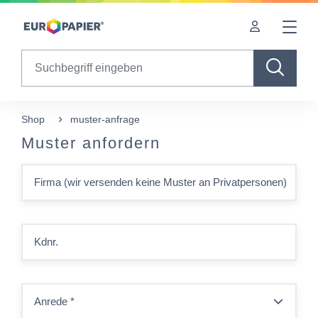
Table Of Content
sr.skip-to.main-content
sr.skip-to.table-of-contents
sr.skip-to.main-navigation
Search
Shop
muster-anfrage
Muster anfordern
Firma (wir versenden keine Muster an Privatpersonen)
Kdnr.
Anrede
*