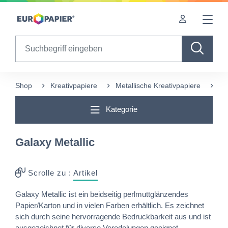
Table Of Content
Ergänzende Produkte
Diese Produkte könnten Sie auch interessieren
sr.skip-to.main-content
sr.skip-to.table-of-contents
sr.skip-to.main-navigation
Search
Shop
Kreativpapiere
Metallische Kreativpapiere
Ga
Kategorie
Galaxy Metallic
Scrolle zu :
Artikel
Galaxy Metallic ist ein beidseitig perlmuttglänzendes
Papier/Karton und in vielen Farben erhältlich. Es zeichnet
sich durch seine hervorragende Bedruckbarkeit aus und ist
ausgezeichnet für diverse Veredelungen geeignet.