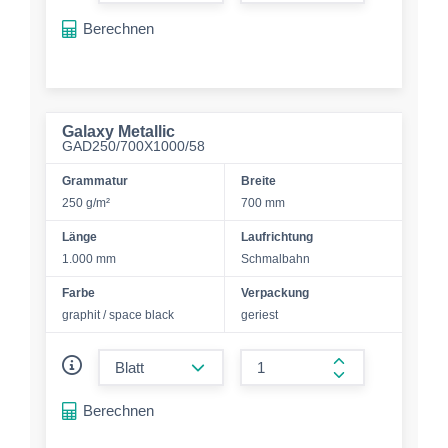
form.increase-a
Berechnen
Galaxy Metallic
GAD250/700X1000/58
Grammatur
Breite
250 g/m²
700 mm
Länge
Laufrichtung
1.000 mm
Schmalbahn
Farbe
Verpackung
graphit / space black
geriest
form.decrease-amount
form.increase-a
Berechnen