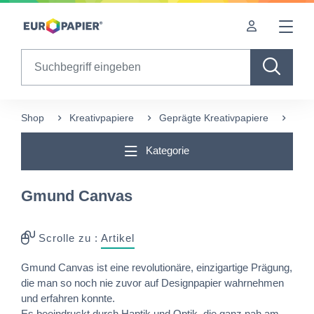
Table Of Content
Diese Produkte könnten Sie auch interessieren
sr.skip-to.main-content
sr.skip-to.table-of-contents
sr.skip-to.main-navigation
Search
Shop
Kreativpapiere
Geprägte Kreativpapiere
Gmu
Kategorie
Gmund Canvas
Scrolle zu :
Artikel
Gmund Canvas ist eine revolutionäre, einzigartige Prägung,
die man so noch nie zuvor auf Designpapier wahrnehmen
und erfahren konnte.
Es beeindruckt durch Haptik und Optik, die ganz nah am