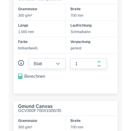
Grammatur
Breite
300 g/m²
700 mm
Länge
Laufrichtung
1.000 mm
Schmalbahn
Farbe
Verpackung
brilliantweiß
geriest
form.decrease-amount
form.increase-a
Berechnen
Gmund Canvas
GCV300F700X1000/35
Grammatur
Breite
300 g/m²
700 mm