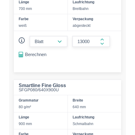
Länge
Laufrichtung
700 mm
Breitbahn
Farbe
Verpackung
weiß
abgesteckt
form.decrease-amount
form.increase-a
Berechnen
Smartline Fine Gloss
SFGP080/640X900U
Grammatur
Breite
80 g/m²
640 mm
Länge
Laufrichtung
900 mm
Schmalbahn
Farbe
Verpackung