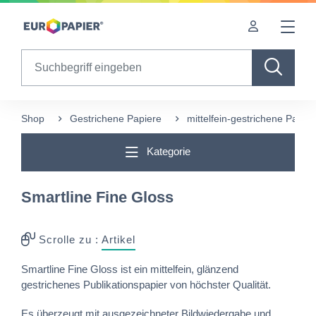
Table Of Content
Diese Produkte könnten Sie auch interessieren
sr.skip-to.main-content
sr.skip-to.table-of-contents
sr.skip-to.main-navigation
Search
Shop
Gestrichene Papiere
mittelfein-gestrichene Papier
Kategorie
Smartline Fine Gloss
Scrolle zu :
Artikel
Smartline Fine Gloss ist ein mittelfein, glänzend
gestrichenes Publikationspapier von höchster Qualität.
Es überzeugt mit ausgezeichneter Bildwiedergabe und