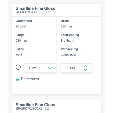
Smartline Fine Gloss
SFGP070/880X630U
Grammatur
Breite
70 g/m²
880 mm
Länge
Laufrichtung
630 mm
Breitbahn
Farbe
Verpackung
weiß
abgesteckt
form.decrease-amount
form.increase-a
Berechnen
Smartline Fine Gloss
SFGP070/900X640U