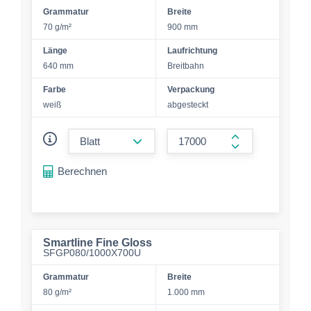
Grammatur
Breite
70 g/m²
900 mm
Länge
Laufrichtung
640 mm
Breitbahn
Farbe
Verpackung
weiß
abgesteckt
form.decrease-amount
form.increase-a
Berechnen
Smartline Fine Gloss
SFGP080/1000X700U
Grammatur
Breite
80 g/m²
1.000 mm