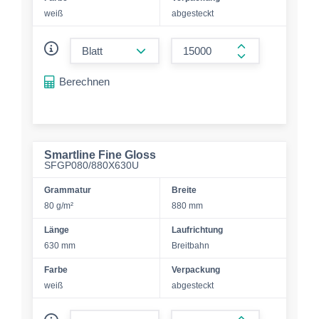
weiß
abgesteckt
form.decrease-amount
form.increase-a
Berechnen
Smartline Fine Gloss
SFGP080/880X630U
Grammatur
Breite
80 g/m²
880 mm
Länge
Laufrichtung
630 mm
Breitbahn
Farbe
Verpackung
weiß
abgesteckt
form.decrease-amount