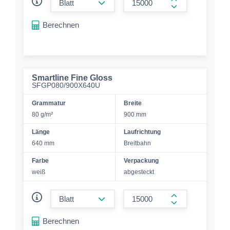
form.increase-a
Berechnen
Smartline Fine Gloss
SFGP080/900X640U
Grammatur
Breite
80 g/m²
900 mm
Länge
Laufrichtung
640 mm
Breitbahn
Farbe
Verpackung
weiß
abgesteckt
form.decrease-amount
form.increase-a
Berechnen