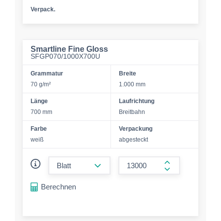
Verpack.
Smartline Fine Gloss
SFGP070/1000X700U
Grammatur
Breite
70 g/m²
1.000 mm
Länge
Laufrichtung
700 mm
Breitbahn
Farbe
Verpackung
weiß
abgesteckt
form.decrease-amount
form.increase-a
Berechnen