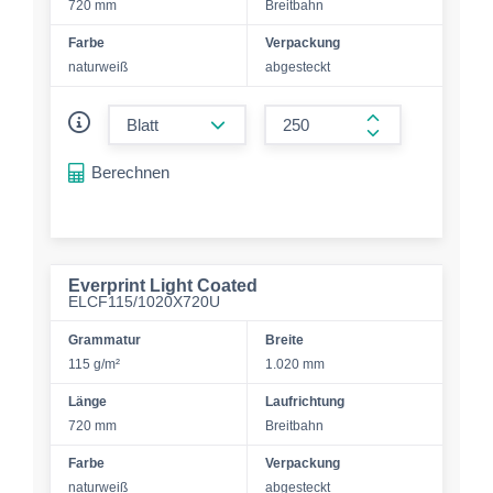
720 mm
Breitbahn
Farbe
Verpackung
naturweiß
abgesteckt
form.decrease-amount
form.increase-a
Berechnen
Everprint Light Coated
ELCF115/1020X720U
Grammatur
Breite
115 g/m²
1.020 mm
Länge
Laufrichtung
720 mm
Breitbahn
Farbe
Verpackung
naturweiß
abgesteckt