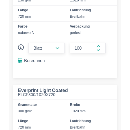
250 g/m²
1.020 mm
Länge
Laufrichtung
720 mm
Breitbahn
Farbe
Verpackung
naturweiß
geriest
form.decrease-amount
form.increase-a
Berechnen
Everprint Light Coated
ELCF300/1020X720
Grammatur
Breite
300 g/m²
1.020 mm
Länge
Laufrichtung
720 mm
Breitbahn