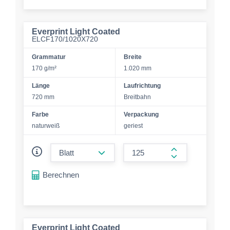
Everprint Light Coated
ELCF170/1020X720
Grammatur
Breite
170 g/m²
1.020 mm
Länge
Laufrichtung
720 mm
Breitbahn
Farbe
Verpackung
naturweiß
geriest
form.decrease-amount
form.increase-a
Berechnen
Everprint Light Coated