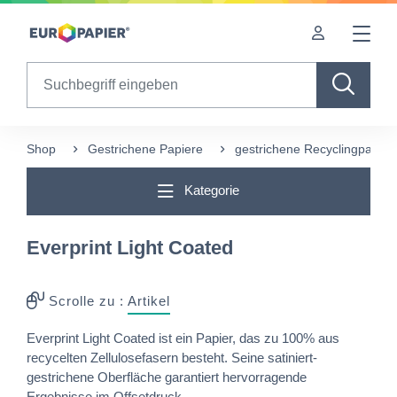
Table Of Content
Diese Produkte könnten Sie auch interessieren
sr.skip-to.main-content
sr.skip-to.table-of-contents
sr.skip-to.main-navigation
Search
Shop
Gestrichene Papiere
gestrichene Recyclingpapier
Kategorie
Everprint Light Coated
Scrolle zu :
Artikel
Everprint Light Coated ist ein Papier, das zu 100% aus
recycelten Zellulosefasern besteht. Seine satiniert-
gestrichene Oberfläche garantiert hervorragende
Ergebnisse im Offsetdruck.