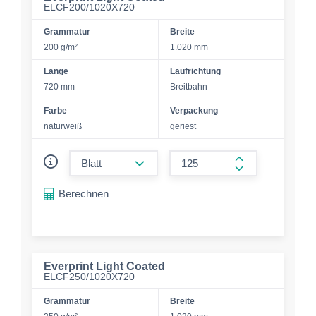
ELCF200/1020X720
Grammatur
Breite
200 g/m²
1.020 mm
Länge
Laufrichtung
720 mm
Breitbahn
Farbe
Verpackung
naturweiß
geriest
form.decrease-amount
form.increase-a
Berechnen
Everprint Light Coated
ELCF250/1020X720
Grammatur
Breite