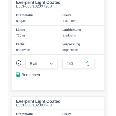
Everprint Light Coated
ELCF080/1020X720U
Grammatur
Breite
80 g/m²
1.020 mm
Länge
Laufrichtung
720 mm
Breitbahn
Farbe
Verpackung
naturweiß
abgesteckt
form.decrease-amount
form.increase-a
Berechnen
Everprint Light Coated
ELCF090/1020X720U
Grammatur
Breite