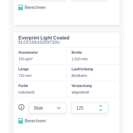
Berechnen
Everprint Light Coated
ELCF150/1020X720U
Grammatur
Breite
150 g/m²
1.020 mm
Länge
Laufrichtung
720 mm
Breitbahn
Farbe
Verpackung
naturweiß
abgesteckt
form.decrease-amount
form.increase-a
Berechnen