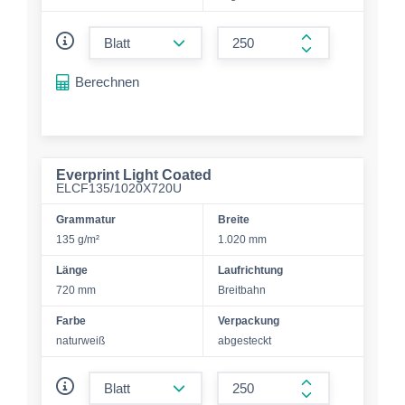
form.decrease-amount
form.increase-a
Berechnen
Everprint Light Coated
ELCF135/1020X720U
Grammatur
Breite
135 g/m²
1.020 mm
Länge
Laufrichtung
720 mm
Breitbahn
Farbe
Verpackung
naturweiß
abgesteckt
form.decrease-amount
form.increase-a