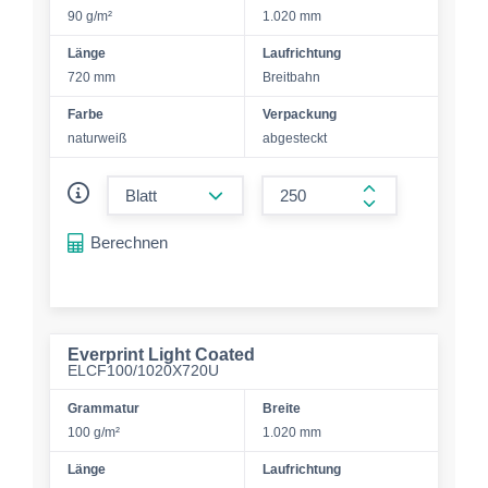
90 g/m²
1.020 mm
Länge
Laufrichtung
720 mm
Breitbahn
Farbe
Verpackung
naturweiß
abgesteckt
form.decrease-amount
form.increase-a
Berechnen
Everprint Light Coated
ELCF100/1020X720U
Grammatur
Breite
100 g/m²
1.020 mm
Länge
Laufrichtung