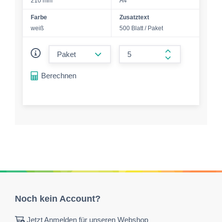
210 mm
A4
Farbe
Zusatztext
weiß
500 Blatt / Paket
form.decrease-amount
form.increase-a
Berechnen
Noch kein Account?
Jetzt Anmelden für unseren Webshop