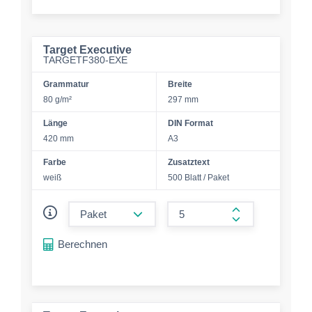
Target Executive
TARGETF380-EXE
Grammatur
Breite
80 g/m²
297 mm
Länge
DIN Format
420 mm
A3
Farbe
Zusatztext
weiß
500 Blatt / Paket
form.decrease-amount
form.increase-a
Berechnen