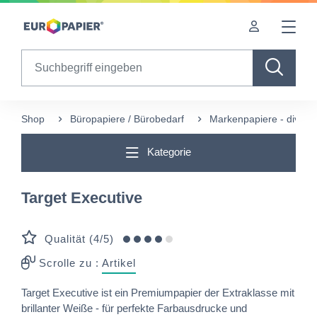
Table Of Content
sr.skip-to.main-content
sr.skip-to.table-of-contents
sr.skip-to.main-navigation
Search
Shop
Büropapiere / Bürobedarf
Markenpapiere - divers
Kategorie
Target Executive
Qualität (4/5)
Scrolle zu :
Artikel
Target Executive ist ein Premiumpapier der Extraklasse mit
brillanter Weiße - für perfekte Farbausdrucke und