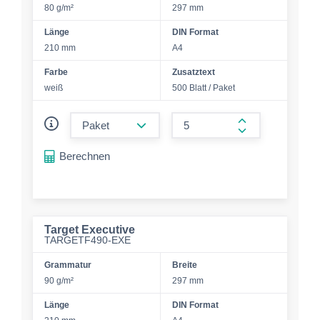
80 g/m²
297 mm
Länge
DIN Format
210 mm
A4
Farbe
Zusatztext
weiß
500 Blatt / Paket
form.decrease-amount
form.increase-a
Berechnen
Target Executive
TARGETF490-EXE
Grammatur
Breite
90 g/m²
297 mm
Länge
DIN Format