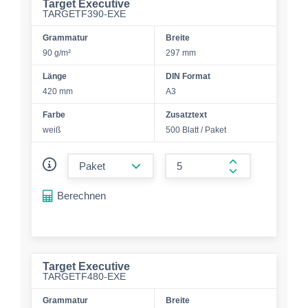
Target Executive
TARGETF390-EXE
Grammatur
Breite
90 g/m²
297 mm
Länge
DIN Format
420 mm
A3
Farbe
Zusatztext
weiß
500 Blatt / Paket
form.decrease-amount
form.increase-a
Berechnen
Target Executive
TARGETF480-EXE
Grammatur
Breite