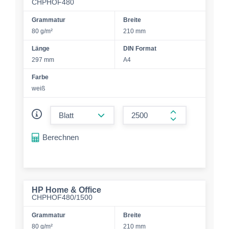
CHPHOF480
Grammatur
Breite
80 g/m²
210 mm
Länge
DIN Format
297 mm
A4
Farbe
weiß
form.decrease-amount
form.increase-a
Berechnen
HP Home & Office
CHPHOF480/1500
Grammatur
Breite
80 g/m²
210 mm