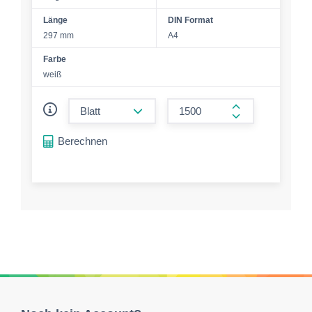
Länge
DIN Format
297 mm
A4
Farbe
weiß
form.decrease-amount
form.increase-a
Berechnen