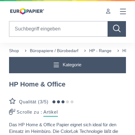
Table Of Content
sr.skip-to.main-content
sr.skip-to.table-of-contents
sr.skip-to.main-navigation
Search
Shop
Büropapiere / Bürobedarf
HP - Range
HP Ho
Kategorie
HP Home & Office
Qualität (3/5)
Scrolle zu :
Artikel
Das HP Home & Office Papier eignet sich ideal für den
Einsatz im Heimbüro. Die ColorLok Technologie läßt die