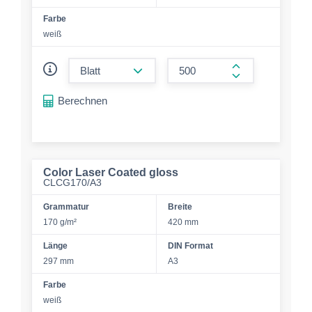
Farbe
weiß
form.decrease-amount
form.increase-a
Berechnen
Color Laser Coated gloss
CLCG170/A3
Grammatur
Breite
170 g/m²
420 mm
Länge
DIN Format
297 mm
A3
Farbe
weiß