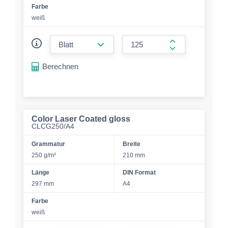
Farbe
weiß
form.decrease-amount
form.increase-a
Berechnen
Color Laser Coated gloss
CLCG250/A4
Grammatur
Breite
250 g/m²
210 mm
Länge
DIN Format
297 mm
A4
Farbe
weiß