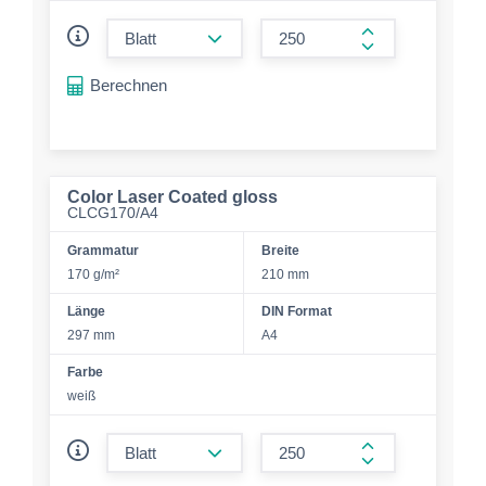
form.decrease-amount
form.increase-a
Berechnen
Color Laser Coated gloss
CLCG170/A4
Grammatur
Breite
170 g/m²
210 mm
Länge
DIN Format
297 mm
A4
Farbe
weiß
form.decrease-amount
form.increase-a