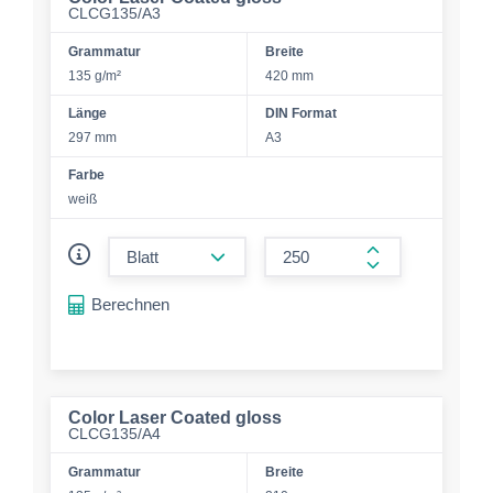
CLCG135/A3
Grammatur
Breite
135 g/m²
420 mm
Länge
DIN Format
297 mm
A3
Farbe
weiß
form.decrease-amount
form.increase-a
Berechnen
Color Laser Coated gloss
CLCG135/A4
Grammatur
Breite