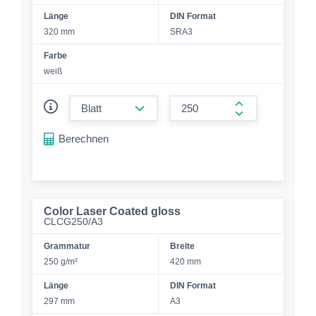
Länge
DIN Format
320 mm
SRA3
Farbe
weiß
form.decrease-amount
form.increase-a
Berechnen
Color Laser Coated gloss
CLCG250/A3
Grammatur
Breite
250 g/m²
420 mm
Länge
DIN Format
297 mm
A3