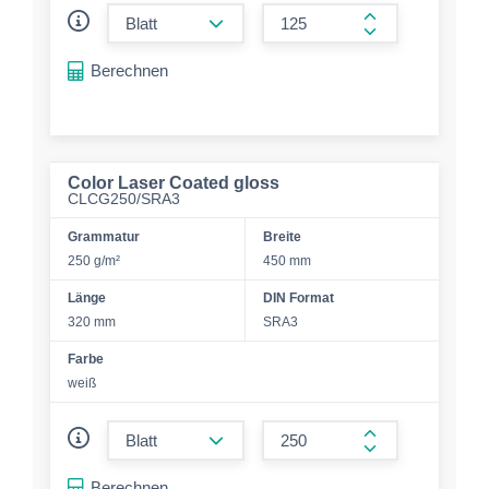
form.decrease-amount
form.increase-a
Berechnen
Color Laser Coated gloss
CLCG250/SRA3
Grammatur
Breite
250 g/m²
450 mm
Länge
DIN Format
320 mm
SRA3
Farbe
weiß
form.decrease-amount
form.increase-a
Berechnen