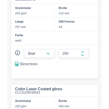
Grammatur
Breite
200 g/m²
210 mm
Länge
DIN Format
297 mm
A4
Farbe
weiß
form.decrease-amount
form.increase-a
Berechnen
Color Laser Coated gloss
CLCG200/SRA3
Grammatur
Breite
200 g/m²
450 mm