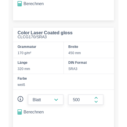
Berechnen
Color Laser Coated gloss
CLCG170/SRA3
Grammatur
Breite
170 g/m²
450 mm
Länge
DIN Format
320 mm
SRA3
Farbe
weiß
form.decrease-amount
form.increase-a
Berechnen