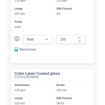
135 g/m²
210 mm
Länge
DIN Format
297 mm
A4
Farbe
weiß
form.decrease-amount
form.increase-a
Berechnen
Color Laser Coated gloss
CLCG135/SRA3
Grammatur
Breite
135 g/m²
450 mm
Länge
DIN Format
320 mm
SRA3