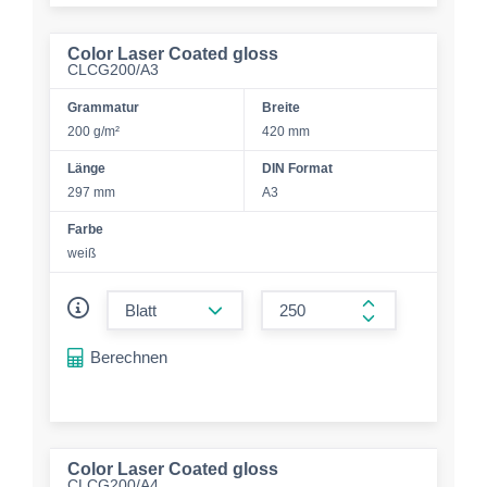
Color Laser Coated gloss
CLCG200/A3
Grammatur
Breite
200 g/m²
420 mm
Länge
DIN Format
297 mm
A3
Farbe
weiß
form.decrease-amount
form.increase-a
Berechnen
Color Laser Coated gloss
CLCG200/A4