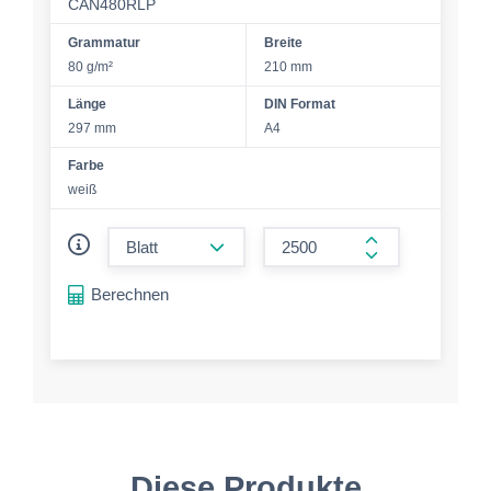
CAN480RLP
Grammatur
Breite
80 g/m²
210 mm
Länge
DIN Format
297 mm
A4
Farbe
weiß
form.decrease-amount
form.increase-a
Berechnen
Diese Produkte