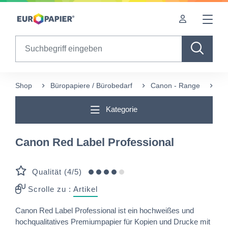
Table Of Content
Diese Produkte könnten Sie auch interessieren
sr.skip-to.main-content
sr.skip-to.table-of-contents
sr.skip-to.main-navigation
Search
Shop
Büropapiere / Bürobedarf
Canon - Range
Ca
Kategorie
Canon Red Label Professional
Qualität (4/5)
Scrolle zu :
Artikel
Canon Red Label Professional ist ein hochweißes und
hochqualitatives Premiumpapier für Kopien und Drucke mit