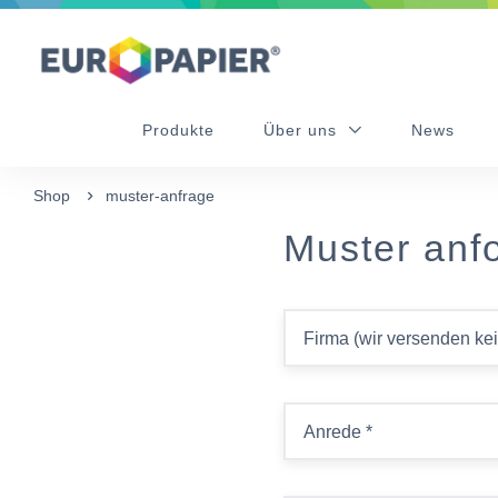
Table Of Content
sr.skip-to.main-content
sr.skip-to.table-of-contents
sr.skip-to.main-navigation
Produkte
Über uns
News
Shop
muster-anfrage
Muster anf
Firma (wir versenden ke
Anrede
*