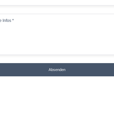
e Infos
*
Absenden