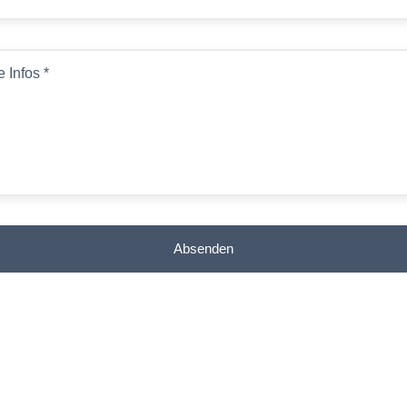
e Infos
*
Absenden