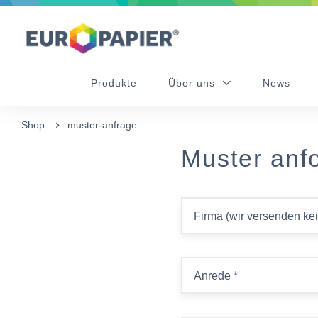
Table Of Content
sr.skip-to.main-content
sr.skip-to.table-of-contents
sr.skip-to.main-navigation
Produkte
Über uns
News
Shop
muster-anfrage
Muster anf
Firma (wir versenden ke
Anrede
*