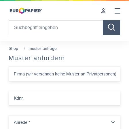
Table Of Content
sr.skip-to.main-content
sr.skip-to.table-of-contents
sr.skip-to.main-navigation
Search
Shop
muster-anfrage
Muster anfordern
Firma (wir versenden keine Muster an Privatpersonen)
Kdnr.
Anrede
*