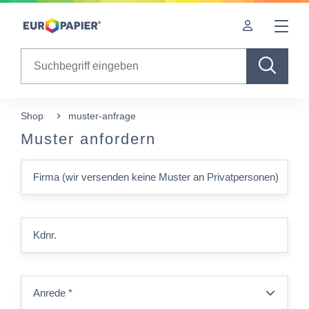
Table Of Content
sr.skip-to.main-content
sr.skip-to.table-of-contents
sr.skip-to.main-navigation
Search
Shop
muster-anfrage
Muster anfordern
Firma (wir versenden keine Muster an Privatpersonen)
Kdnr.
Anrede
*