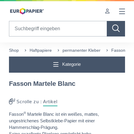
Table Of Content
Diese Produkte könnten Sie auch interessieren
sr.skip-to.main-content
sr.skip-to.table-of-contents
sr.skip-to.main-navigation
Search
Shop
Haftpapiere
permanenter Kleber
Fasson Mart
Kategorie
Fasson Martele Blanc
Scrolle zu :
Artikel
®
Fasson
Martele Blanc ist ein weißes, mattes,
ungestrichenes Selbstklebe-Papier mit einer
Hammerschlag-Prägung.
Seine exzellente Planlage ermöglicht hohe