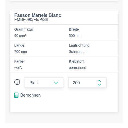
Fasson Martele Blanc
FMBF090/F5/P/SB
Grammatur
Breite
90 g/m²
500 mm
Länge
Laufrichtung
700 mm
Schmalbahn
Farbe
Klebstoff
weiß
permanent
form.decrease-amount
form.increase-
Berechnen