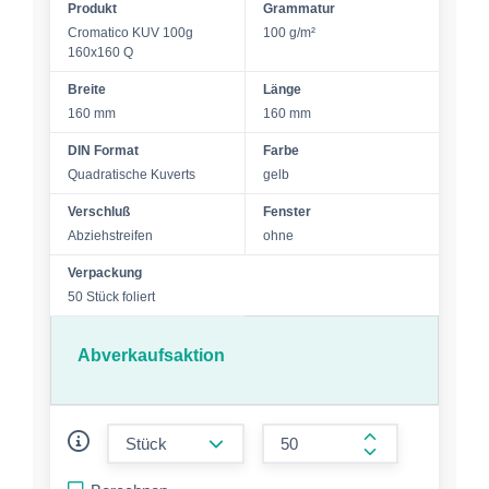
Produkt
Grammatur
Cromatico KUV 100g
100 g/m²
160x160 Q
Breite
Länge
160 mm
160 mm
DIN Format
Farbe
Quadratische Kuverts
gelb
Verschluß
Fenster
Abziehstreifen
ohne
Verpackung
50 Stück foliert
Abverkaufsaktion
form.decrease-amount
form.increase-a