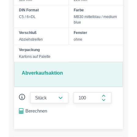
DIN Format
Farbe
C5 / 6=DL
MB30 mittelblau / medium
blue
Verschluß
Fenster
Abziehstreifen
ohne
Verpackung
Kartons auf Palette
Abverkaufsaktion
form.decrease-amount
form.increase-a
Berechnen