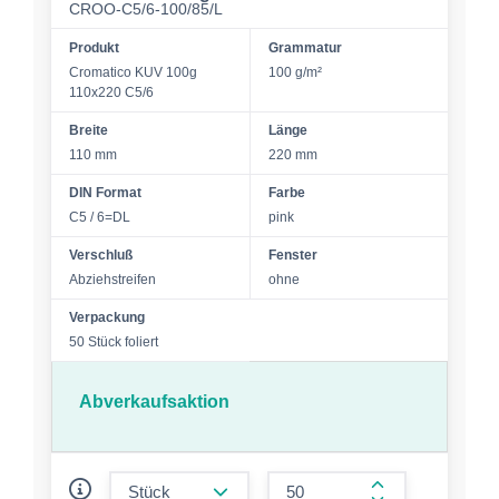
CROO-C5/6-100/85/L
Produkt
Grammatur
Cromatico KUV 100g
100 g/m²
110x220 C5/6
Breite
Länge
110 mm
220 mm
DIN Format
Farbe
C5 / 6=DL
pink
Verschluß
Fenster
Abziehstreifen
ohne
Verpackung
50 Stück foliert
Abverkaufsaktion
form.decrease-amount