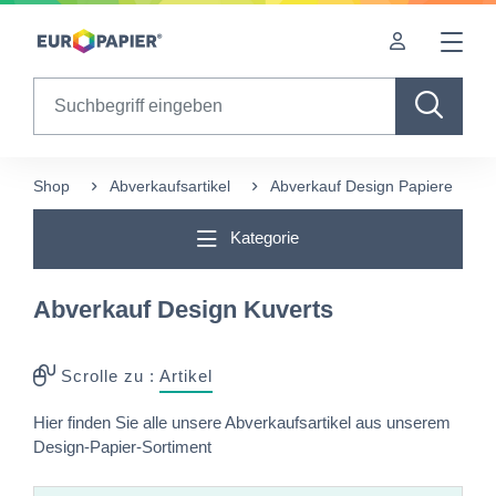
Table Of Content
sr.skip-to.main-content
sr.skip-to.table-of-contents
sr.skip-to.main-navigation
Search
Shop
Abverkaufsartikel
Abverkauf Design Papiere
Kategorie
Abverkauf Design Kuverts
Scrolle zu :
Artikel
Hier finden Sie alle unsere Abverkaufsartikel aus unserem
Design-Papier-Sortiment