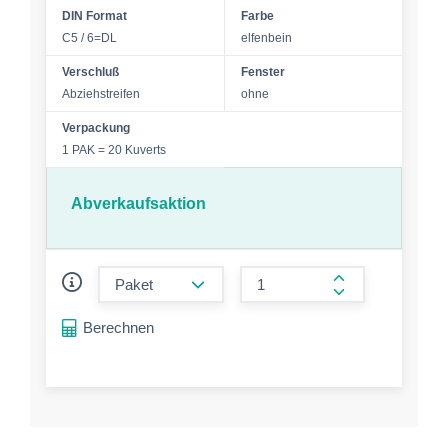
DIN Format
Farbe
C5 / 6=DL
elfenbein
Verschluß
Fenster
Abziehstreifen
ohne
Verpackung
1 PAK = 20 Kuverts
Abverkaufsaktion
form.decrease-amount
form.increase-a
Berechnen