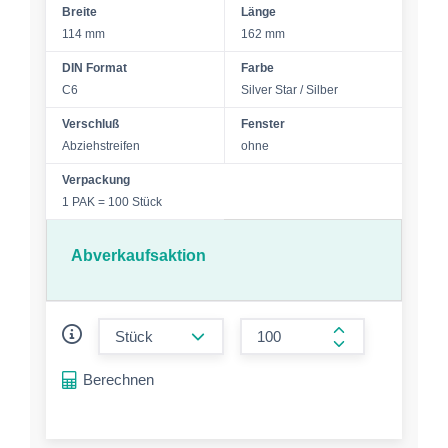
Breite
Länge
114 mm
162 mm
DIN Format
Farbe
C6
Silver Star / Silber
Verschluß
Fenster
Abziehstreifen
ohne
Verpackung
1 PAK = 100 Stück
Abverkaufsaktion
form.decrease-amount
form.increase-a
Berechnen