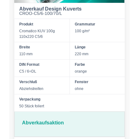
Abverkauf Design Kuverts
CROO-C5/6-100/70/L
Produkt
Grammatur
Cromatico KUV 100g
100 g/m²
110x220 C5/6
Breite
Länge
110 mm
220 mm
DIN Format
Farbe
C5 / 6=DL
orange
Verschluß
Fenster
Abziehstreifen
ohne
Verpackung
50 Stück foliert
Abverkaufsaktion