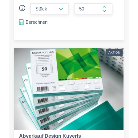
form.decrease-amount
form.increase-a
Berechnen
AKTION
Abverkauf Design Kuverts