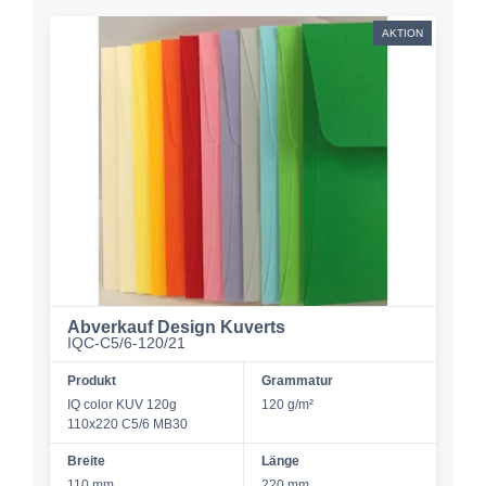
AKTION
Abverkauf Design Kuverts
IQC-C5/6-120/21
Produkt
Grammatur
IQ color KUV 120g
120 g/m²
110x220 C5/6 MB30
Breite
Länge
110 mm
220 mm