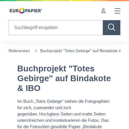
Table Of Content
Buchprojekt "Totes Gebirge" auf Bindakote & IBO
sr.skip-to.main-content
sr.skip-to.table-of-contents
sr.skip-to.main-navigation
Search
Referenzen
Buchprojekt "Totes Gebirge" auf Bindakote & IB
Buchprojekt "Totes
Gebirge" auf Bindakote
& IBO
Im Buch „Totes Gebirge“ stehen die Fotographien
für sich, zueinander und sich
gegenüber. Hochglanz-Seiten und matte Seiten
unterstreichen und konterkarieren die Fotos. Das
für die Fotoseiten gewählte Papier „Bindakote