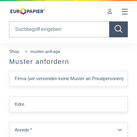
Table Of Content
sr.skip-to.main-content
sr.skip-to.table-of-contents
sr.skip-to.main-navigation
Search
Shop
muster-anfrage
Muster anfordern
Firma (wir versenden keine Muster an Privatpersonen)
Kdnr.
Anrede
*