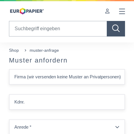
Table Of Content
sr.skip-to.main-content
sr.skip-to.table-of-contents
sr.skip-to.main-navigation
Search
Shop
muster-anfrage
Muster anfordern
Firma (wir versenden keine Muster an Privatpersonen)
Kdnr.
Anrede
*