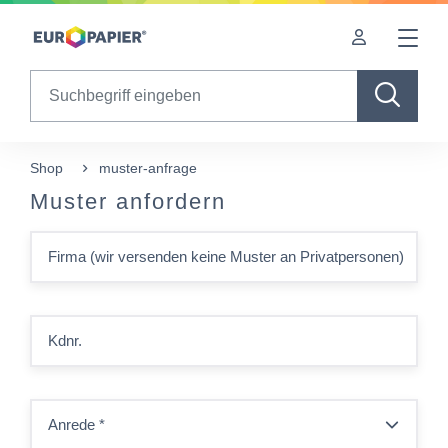
Table Of Content
sr.skip-to.main-content
sr.skip-to.table-of-contents
sr.skip-to.main-navigation
Search
Shop
muster-anfrage
Muster anfordern
Firma (wir versenden keine Muster an Privatpersonen)
Kdnr.
Anrede
*