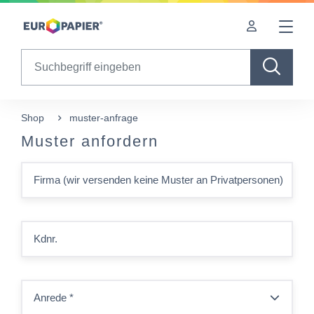
Table Of Content
sr.skip-to.main-content
sr.skip-to.table-of-contents
sr.skip-to.main-navigation
Search
Shop
muster-anfrage
Muster anfordern
Firma (wir versenden keine Muster an Privatpersonen)
Kdnr.
Anrede
*