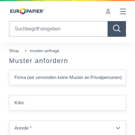
Table Of Content
sr.skip-to.main-content
sr.skip-to.table-of-contents
sr.skip-to.main-navigation
Search
Shop
muster-anfrage
Muster anfordern
Firma (wir versenden keine Muster an Privatpersonen)
Kdnr.
Anrede
*