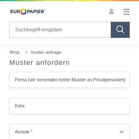
Table Of Content
sr.skip-to.main-content
sr.skip-to.table-of-contents
sr.skip-to.main-navigation
Search
Shop
muster-anfrage
Muster anfordern
Firma (wir versenden keine Muster an Privatpersonen)
Kdnr.
Anrede
*