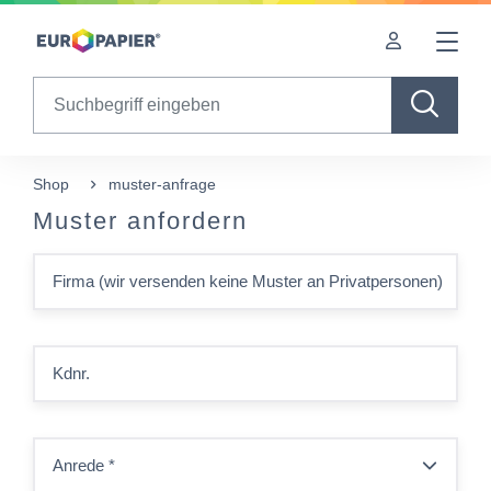
Table Of Content
sr.skip-to.main-content
sr.skip-to.table-of-contents
sr.skip-to.main-navigation
Search
Shop
muster-anfrage
Muster anfordern
Firma (wir versenden keine Muster an Privatpersonen)
Kdnr.
Anrede
*