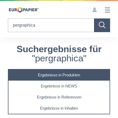
Table Of Content
sr.skip-to.main-content
sr.skip-to.table-of-contents
sr.skip-to.main-navigation
Search
Suchergebnisse für
"pergraphica"
Ergebnisse in Produkten
Ergebnisse in NEWS
Ergebnisse in Referenzen
Ergebnisse in Inhalten