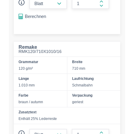
form.increase-a
Berechnen
Remake
RMK120/710X1010/16
Grammatur
Breite
120 g/m²
710 mm
Länge
Laufrichtung
1.010 mm
Schmalbahn
Farbe
Verpackung
braun / autumn
geriest
Zusatztext
Enthält 25% Lederreste
form.decrease-amount