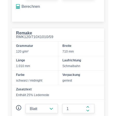
Berechnen
Remake
RMK120/710X1010/59
Grammatur
Breite
120 g/m²
710 mm
Länge
Laufrichtung
1.010 mm
Schmalbahn
Farbe
Verpackung
schwarz / midnight
geriest
Zusatztext
Enthält 25% Lederreste
form.decrease-amount
form.increase-a