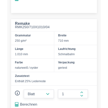
Remake
RMK250/710X1010/04
Grammatur
Breite
250 g/m²
710 mm
Länge
Laufrichtung
1.010 mm
Schmalbahn
Farbe
Verpackung
naturweiß / oyster
geriest
Zusatztext
Enthält 25% Lederreste
form.decrease-amount
form.increase-a
Berechnen