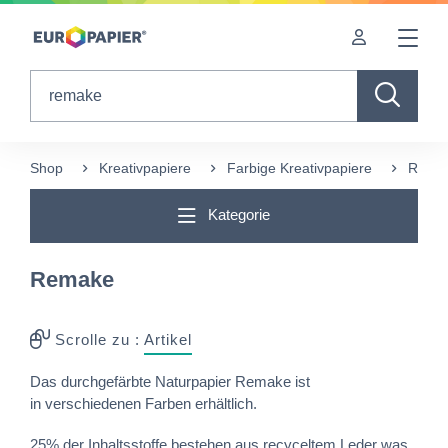
Table Of Content
Ergänzende Produkte
sr.skip-to.main-content
sr.skip-to.table-of-contents
sr.skip-to.main-navigation
Search
Shop
Kreativpapiere
Farbige Kreativpapiere
Rema
Kategorie
Remake
Scrolle zu :
Artikel
Das durchgefärbte Naturpapier Remake ist
in verschiedenen Farben erhältlich.
25% der Inhaltsstoffe bestehen aus recyceltem Leder was