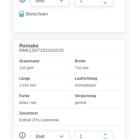
form.increase-a
Berechnen
Remake
RMK120/710X1010/25
Grammatur
Breite
120 g/m²
710 mm
Länge
Laufrichtung
1.010 mm
Schmalbahn
Farbe
Verpackung
türkis / sky
geriest
Zusatztext
Enthält 25% Lederreste
form.decrease-amount