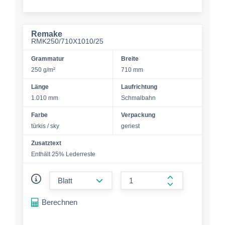
Remake
RMK250/710X1010/25
Grammatur
Breite
250 g/m²
710 mm
Länge
Laufrichtung
1.010 mm
Schmalbahn
Farbe
Verpackung
türkis / sky
geriest
Zusatztext
Enthält 25% Lederreste
form.decrease-amount
form.increase-a
Berechnen