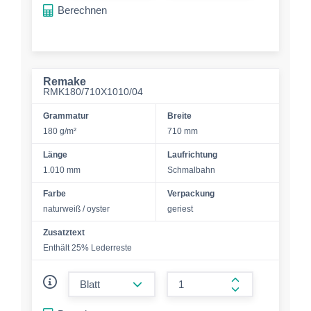
Berechnen
Remake
RMK180/710X1010/04
Grammatur
Breite
180 g/m²
710 mm
Länge
Laufrichtung
1.010 mm
Schmalbahn
Farbe
Verpackung
naturweiß / oyster
geriest
Zusatztext
Enthält 25% Lederreste
form.decrease-amount
form.increase-a