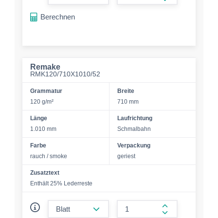
form.increase-a
Berechnen
Remake
RMK120/710X1010/52
Grammatur
Breite
120 g/m²
710 mm
Länge
Laufrichtung
1.010 mm
Schmalbahn
Farbe
Verpackung
rauch / smoke
geriest
Zusatztext
Enthält 25% Lederreste
form.decrease-amount
form.increase-a