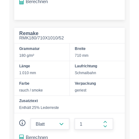
Berechnen
Remake
RMK180/710X1010/52
Grammatur
Breite
180 g/m²
710 mm
Länge
Laufrichtung
1.010 mm
Schmalbahn
Farbe
Verpackung
rauch / smoke
geriest
Zusatztext
Enthält 25% Lederreste
form.decrease-amount
form.increase-a
Berechnen