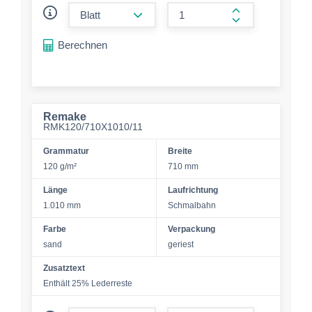
form.decrease-amount
form.increase-a
Berechnen
Remake
RMK120/710X1010/11
Grammatur
Breite
120 g/m²
710 mm
Länge
Laufrichtung
1.010 mm
Schmalbahn
Farbe
Verpackung
sand
geriest
Zusatztext
Enthält 25% Lederreste
form.decrease-amount