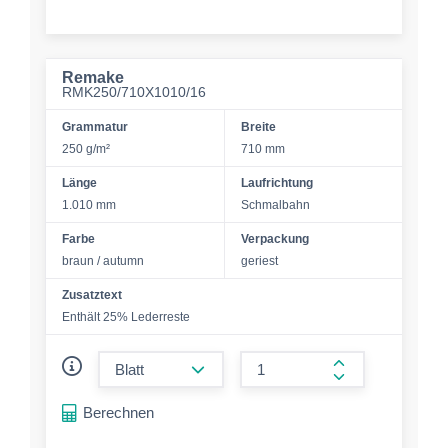
Remake
RMK250/710X1010/16
Grammatur
Breite
250 g/m²
710 mm
Länge
Laufrichtung
1.010 mm
Schmalbahn
Farbe
Verpackung
braun / autumn
geriest
Zusatztext
Enthält 25% Lederreste
form.decrease-amount
form.increase-a
Berechnen