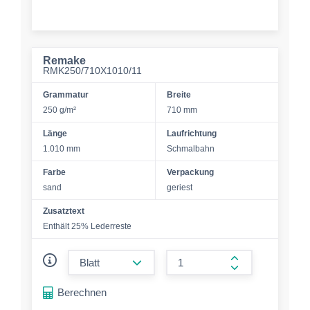
Remake
RMK250/710X1010/11
Grammatur
Breite
250 g/m²
710 mm
Länge
Laufrichtung
1.010 mm
Schmalbahn
Farbe
Verpackung
sand
geriest
Zusatztext
Enthält 25% Lederreste
form.decrease-amount
form.increase-a
Berechnen