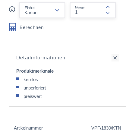
form.decrease-amount
Einheit
Menge
form.increas
Berechnen
Detailinformationen
Produktmerkmale
kernlos
unperforiert
preiswert
Artikelnummer
VPF/1830/KTN