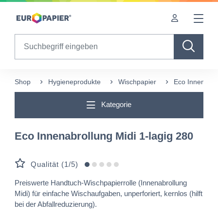
Table Of Content
sr.skip-to.main-content
sr.skip-to.table-of-contents
sr.skip-to.main-navigation
Search
Shop
Hygieneprodukte
Wischpapier
Eco Innenabro
Kategorie
Eco Innenabrollung Midi 1-lagig 280
Qualität (1/5)
Preiswerte Handtuch-Wischpapierrolle (Innenabrollung
Midi) für einfache Wischaufgaben, unperforiert, kernlos (hilft
bei der Abfallreduzierung).