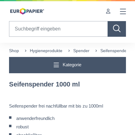
Table Of Content
sr.skip-to.main-content
sr.skip-to.table-of-contents
sr.skip-to.main-navigation
Search
Shop
Hygieneprodukte
Spender
Seifenspender 10
Kategorie
Seifenspender 1000 ml
Seifenspender frei nachfüllbar mit bis zu 1000ml
anwenderfreundlich
robust