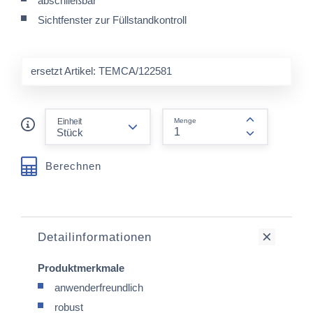
abschließbar
Sichtfenster zur Füllstandkontroll
ersetzt Artikel: TEMCA/122581
form.decrease-amount
Einheit
Menge
form.increas
Berechnen
Detailinformationen
Produktmerkmale
anwenderfreundlich
robust