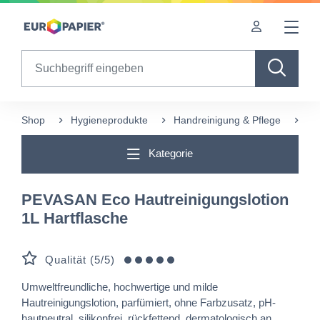
Table Of Content
sr.skip-to.main-content
sr.skip-to.table-of-contents
sr.skip-to.main-navigation
Search
Shop
Hygieneprodukte
Handreinigung & Pflege
PE
Kategorie
PEVASAN Eco Hautreinigungslotion
1L Hartflasche
Qualität (5/5)
Umweltfreundliche, hochwertige und milde
Hautreinigungslotion, parfümiert, ohne Farbzusatz, pH-
hautneutral, silikonfrei, rückfettend, dermatologisch an