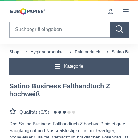
Table Of Content
sr.skip-to.main-content
sr.skip-to.table-of-contents
sr.skip-to.main-navigation
Search
Shop
Hygieneprodukte
Falthandtuch
Satino Busin
Kategorie
Satino Business Falthandtuch Z
hochweiß
Qualität (3/5)
Das Satino Business Falthandtuch Z hochweiß bietet gute
Saugfähigkeit und Nassreißfestigkeit in hochwertiger,
hochweißer Qualität. Verpackt im praktischen Folienbag, ist