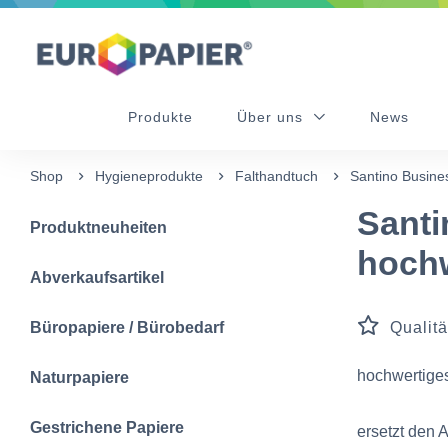
Table Of Content
sr.skip-to.main-content
sr.skip-to.table-of-contents
sr.skip-to.main-navigation
Produkte
Über uns
News
Shop
Hygieneprodukte
Falthandtuch
Santino Busine
Santi
Produktneuheiten
hoch
Abverkaufsartikel
Büropapiere / Bürobedarf
Qualitä
hochwertiges
Naturpapiere
Gestrichene Papiere
ersetzt den