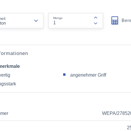
form.decrease-amount
Menge
heit
Ber
form.increase-am
nformationen
merkmale
ertig
angenehmer Griff
ngsstark
mmer
WEPA/27852
2