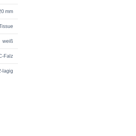
20 mm
Tissue
weiß
C-Falz
2-lagig