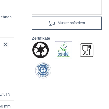
echnen
ount
Muster anfordern
Zertifikate
0/KTN
50 mm