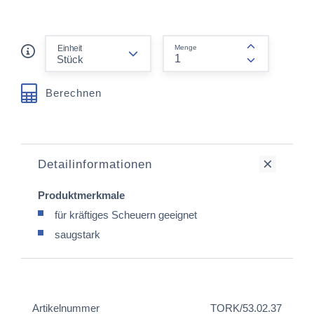
form.decrease-amount
Einheit
Menge
form.increas
Berechnen
Detailinformationen
Produktmerkmale
für kräftiges Scheuern geeignet
saugstark
Artikelnummer
TORK/53.02.37