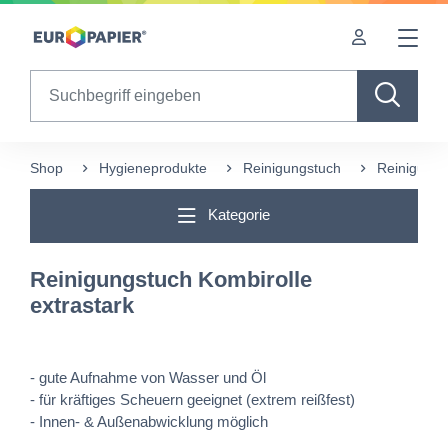
Table Of Content
sr.skip-to.main-content
sr.skip-to.table-of-contents
sr.skip-to.main-navigation
Search
Shop
Hygieneprodukte
Reinigungstuch
Reinigungs
Kategorie
Reinigungstuch Kombirolle
extrastark
- gute Aufnahme von Wasser und Öl
- für kräftiges Scheuern geeignet (extrem reißfest)
- Innen- & Außenabwicklung möglich