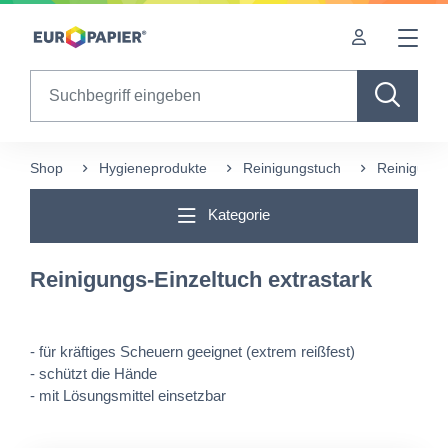
Table Of Content
sr.skip-to.main-content
sr.skip-to.table-of-contents
sr.skip-to.main-navigation
Search
Shop
Hygieneprodukte
Reinigungstuch
Reinigungs
Kategorie
Reinigungs-Einzeltuch extrastark
- für kräftiges Scheuern geeignet (extrem reißfest)
- schützt die Hände
- mit Lösungsmittel einsetzbar