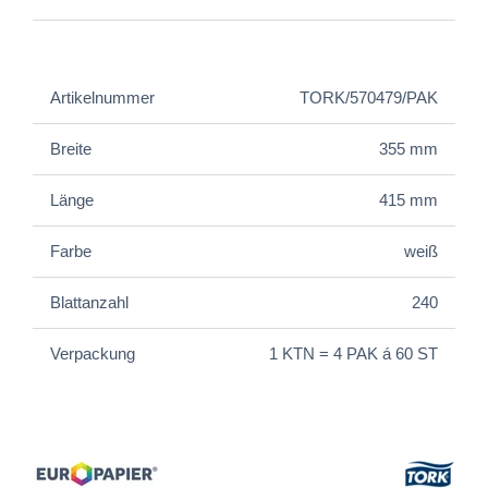
Artikelnummer
TORK/570479/PAK
Breite
355 mm
Länge
415 mm
Farbe
weiß
Blattanzahl
240
Verpackung
1 KTN = 4 PAK á 60 ST