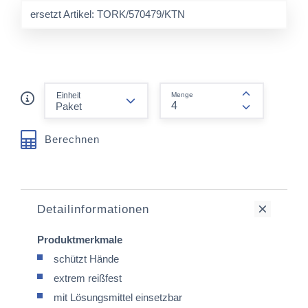
ersetzt Artikel: TORK/570479/KTN
form.decrease-amount
Einheit
Menge
form.increas
Berechnen
Detailinformationen
Produktmerkmale
schützt Hände
extrem reißfest
mit Lösungsmittel einsetzbar