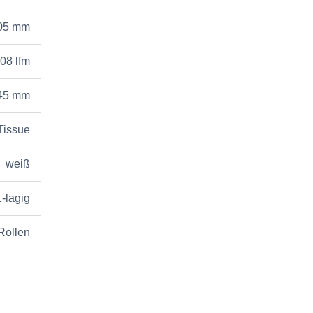
05 mm
08 lfm
45 mm
Tissue
weiß
1-lagig
Rollen