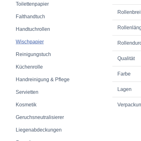
Toilettenpapier
Rollenbrei
Falthandtuch
Rollenlän
Handtuchrollen
Wischpapier
Rollendur
Reinigungstuch
Qualität
Küchenrolle
Farbe
Handreinigung & Pflege
Lagen
Servietten
Kosmetik
Verpacku
Geruchsneutralisierer
Liegenabdeckungen