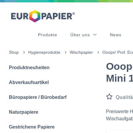
Table Of Content
sr.skip-to.main-content
sr.skip-to.table-of-contents
sr.skip-to.main-navigation
Produkte
Über uns
News
Shop
Hygieneprodukte
Wischpapier
Ooops! Prof. Ec
Ooops
Produktneuheiten
Mini 
Abverkaufsartikel
Büropapiere / Bürobedarf
Qualitä
Preiswerte H
Naturpapiere
Wischaufgabe
Gestrichene Papiere