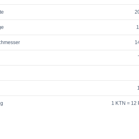
te
2
ge
1
chmesser
1
ng
1 KTN = 12 