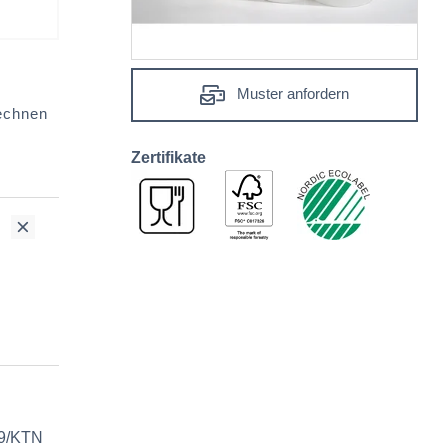
Muster anfordern
echnen
ount
Zertifikate
9/KTN