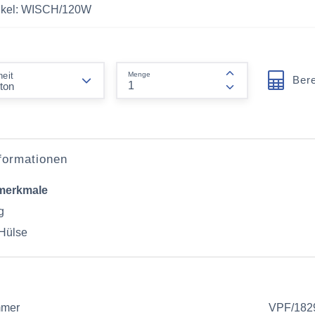
rtikel: WISCH/120W
form.decrease-amount
Menge
heit
Ber
form.increase-am
nformationen
merkmale
g
Hülse
mmer
VPF/182