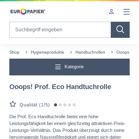
Table Of Content
sr.skip-to.main-content
sr.skip-to.table-of-contents
sr.skip-to.main-navigation
Search
Shop
Hygieneprodukte
Handtuchrollen
Ooops! Pro
Kategorie
Ooops! Prof. Eco Handtuchrolle
Qualität (1/5)
Die Prof. Eco Handtuchrolle bietet eine hohe
Leistungsfähigkeit bei einem gleichzeitig attraktiven Preis-
Leistungs-Verhältnis. Das Produkt überzeugt durch seine
hervorragende Nassreißfestigkeit und eignet sich daher