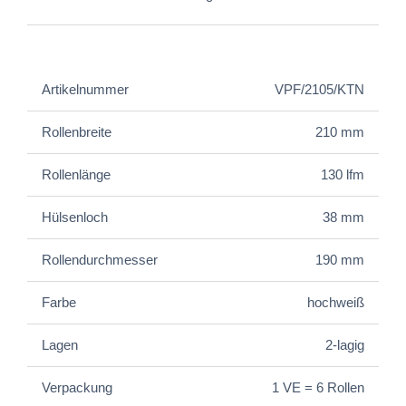
Artikelnummer
VPF/2105/KTN
Rollenbreite
210 mm
Rollenlänge
130 lfm
Hülsenloch
38 mm
Rollendurchmesser
190 mm
Farbe
hochweiß
Lagen
2-lagig
Verpackung
1 VE = 6 Rollen