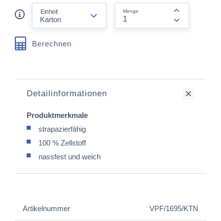
form.decrease-amount
Einheit
Menge
form.increas
Berechnen
Detailinformationen
Produktmerkmale
strapazierfähig
100 % Zellstoff
nassfest und weich
Artikelnummer
VPF/1695/KTN