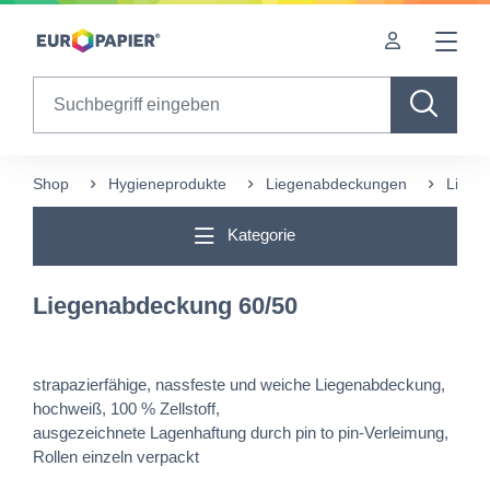
Table Of Content
sr.skip-to.main-content
sr.skip-to.table-of-contents
sr.skip-to.main-navigation
Search
Shop
Hygieneprodukte
Liegenabdeckungen
Liege
Kategorie
Liegenabdeckung 60/50
strapazierfähige, nassfeste und weiche Liegenabdeckung,
hochweiß, 100 % Zellstoff,
ausgezeichnete Lagenhaftung durch pin to pin-Verleimung,
Rollen einzeln verpackt