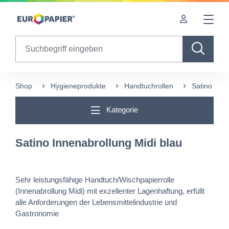
Table Of Content
sr.skip-to.main-content
sr.skip-to.table-of-contents
sr.skip-to.main-navigation
Search
Shop
Hygieneprodukte
Handtuchrollen
Satino Inne
Kategorie
Satino Innenabrollung Midi blau
Sehr leistungsfähige Handtuch/Wischpapierrolle
(Innenabrollung Midi) mit exzellenter Lagenhaftung, erfüllt
alle Anforderungen der Lebensmittelindustrie und
Gastronomie