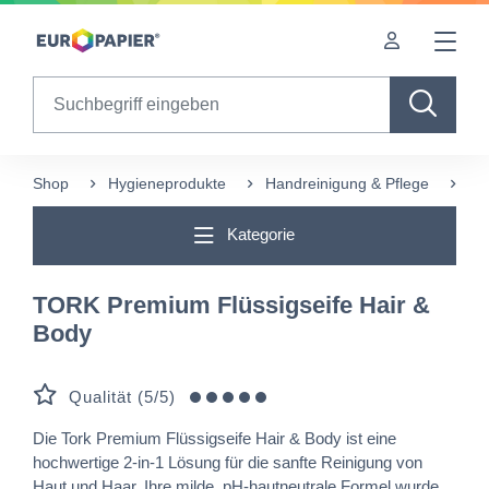
Table Of Content
sr.skip-to.main-content
sr.skip-to.table-of-contents
sr.skip-to.main-navigation
Search
Shop
Hygieneprodukte
Handreinigung & Pflege
TO
Kategorie
TORK Premium Flüssigseife Hair &
Body
Qualität (5/5)
Die Tork Premium Flüssigseife Hair & Body ist eine
hochwertige 2-in-1 Lösung für die sanfte Reinigung von
Haut und Haar. Ihre milde, pH-hautneutrale Formel wurde